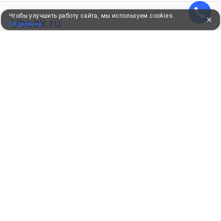
Чтобы улучшить работу сайта, мы используем cookies.
Подробнее
УЖЕ 16 ЛЕТ С ВАМИ
КЛИЕНТАМ
Как забронировать
Как оплатить
Бонусная программа
Акции
Пользовательское соглашение
Политика конфиденциальности
Контакты
СОТРУДНИЧЕСТВО