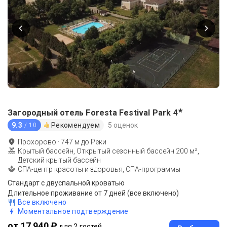
★
Загородный отель Foresta Festival Park
4
9.3
Рекомендуем
5 оценок
/ 10
Прохорово
·
747
м до
Реки
Крытый бассейн, Открытый сезонный бассейн 200 м²,
Детский крытый бассейн
СПА-центр красоты и здоровья, СПА-программы
Стандарт с двуспальной кроватью
Длительное проживание от 7 дней (все включено)
Все включено
Моментальное подтверждение
от 17 940 ₽
для 2 гостей