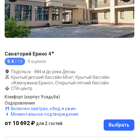
★
Санаторий Ерино
4
9.4
9 оценок
/ 10
Подольск
·
484
м до
реки Десны
Крытый детский бассейн 68 м², Крытый бассейн
«Жемчужина Ерино», Открытый летний бассейн
СПА-центр
Комфорт (корпус Усадьба)
Оздоровление
Включен завтрак, обед и ужин
Моментальное подтверждение
от 10 692 ₽
для 2 гостей
Выбрать