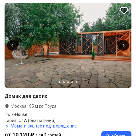
Домик для двоих
Москва
·
95
м до
Пруда
Twix-House
Тариф ОТА (без питания)
Моментальное подтверждение
от 10 120 ₽
для 2 гостей