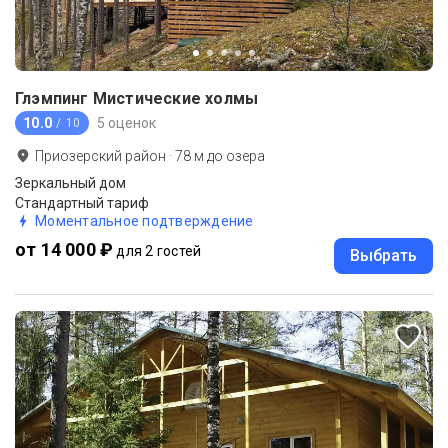
Глэмпинг Мистические холмы
10.0
5 оценок
/ 10
Приозерский район
·
78
м до
озера
Зеркальный дом
Стандартный тариф
Моментальное подтверждение
от 14 000 ₽
для 2 гостей
Выбрать