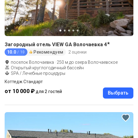
★
Загородный отель VIEW GA Волочаевка
4
10.0
Рекомендуем
2 оценки
/ 10
поселок Волочаевка
·
250
м до
озера Волочаевское
Открытый круглогодичный бассейн
SPA / Лечебные процедуры
Коттедж Стандарт
от 10 000 ₽
для 2 гостей
Выбрать