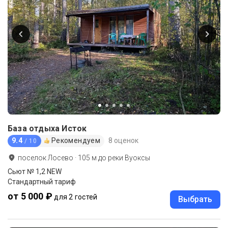
База отдыха Исток
9.4
Рекомендуем
8 оценок
/ 10
поселок Лосево
·
105
м до
реки Вуоксы
Сьют № 1,2 NEW
Стандартный тариф
от 5 000 ₽
для 2 гостей
Выбрать