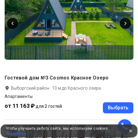
Гостевой дом №3 Cosmos Красное Озеро
Выборгский район
·
10
м до
Красного озера
Апартаменты
от 11 163 ₽
для 2 гостей
Выбрать
Чтобы улучшить работу сайта, мы используем cookies.
Подробнее