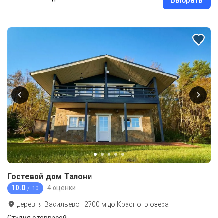
Выбрать
Гостевой дом Талони
10.0
4 оценки
/ 10
деревня Васильево
·
2700
м до
Красного озера
Студия с террасой