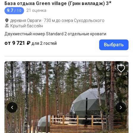
★
База отдыха Green village (Грин вилладж)
3
9.7
21 оценка
/ 10
деревня Овраги
·
730
м до
озера Суходольского
Крытый бассейн
Двухместный номер Standard 2 отдельные кровати
от 9 721 ₽
для 2 гостей
Выбрать