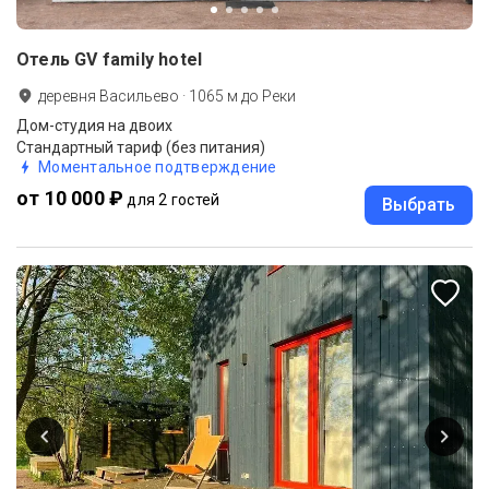
Отель GV family hotel
деревня Васильево
·
1065
м до
Реки
Дом-студия на двоих
Стандартный тариф (без питания)
Моментальное подтверждение
от 10 000 ₽
для 2 гостей
Выбрать