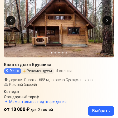
База отдыха Брусника
9.9
Рекомендуем
4 оценки
/ 10
деревня Овраги
·
658
м до
озера Суходольского
Крытый бассейн
Коттедж
Стандартный тариф
Моментальное подтверждение
от 10 000 ₽
для 2 гостей
Выбрать