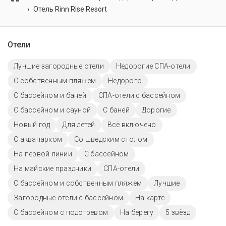
территории есть детский бассейн.
Отель Rinn Rise Resort
Отели
Лучшие загородные отели
Недорогие СПА-отели
С собственным пляжем
Недорого
С бассейном и баней
СПА-отели с бассейном
С бассейном и сауной
С баней
Дорогие
Новый год
Для детей
Всё включено
С аквапарком
Со шведским столом
На первой линии
C бассейном
На майские праздники
СПА-отели
С бассейном и собственным пляжем
Лучшие
Загородные отели с бассейном
На карте
С бассейном с подогревом
На берегу
5 звёзд