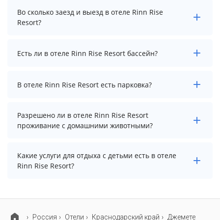
Стоимость проживания в отеле Rinn Rise Resort
Во сколько заезд и выезд в отеле Rinn Rise
начинается от 9975 рублей. Чтобы увидеть
Resort?
актуальные цены на проживание, выберите нужные
даты и количество гостей.
Заезд возможен после 14:00, а выезд необходимо
Есть ли в отеле Rinn Rise Resort бассейн?
осуществить до 11:00.
Да. Всего на территории отеля Rinn Rise Resort
В отеле Rinn Rise Resort есть парковка?
бассейнов: 2. А именно: детский бассейн, открытый
бассейн. Более точную информацию Вы можете
уточнить по телефону у менеджера.
В отеле Rinn Rise Resort есть парковка, уточните
Разрешено ли в отеле Rinn Rise Resort
информацию перед бронированием у менеджера,
проживание с домашними животными?
возможно, услуга оплачивается отдельно.
Проживание с домашними животными запрещено.
Какие услуги для отдыха с детьми есть в отеле
Rinn Rise Resort?
Для детей в отеле Rinn Rise Resort работает
анимационный персонал, детская площадка, игровая
комната, детская кроватка и детский клуб. Также на
Россия
Отели
Краснодарский край
Джемете