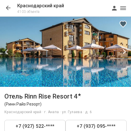
Краснодарский край
4103 объекта
1/213
★
Отель Rinn Rise Resort 4
(Ринн Райз Резорт)
Краснодарский край · г. Анапа · ул. Гулаева · д. 6
+7 (927) 522-****
+7 (937) 095-****