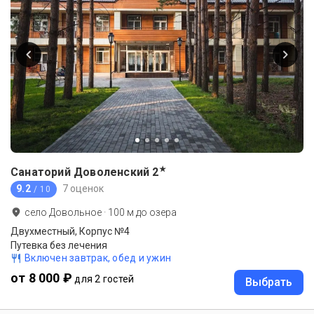
★
Санаторий Доволенский
2
9.2
7 оценок
/ 10
село Довольное
·
100
м до
озера
Двухместный, Корпус №4
Путевка без лечения
Включен завтрак, обед и ужин
от 8 000 ₽
для 2 гостей
Выбрать