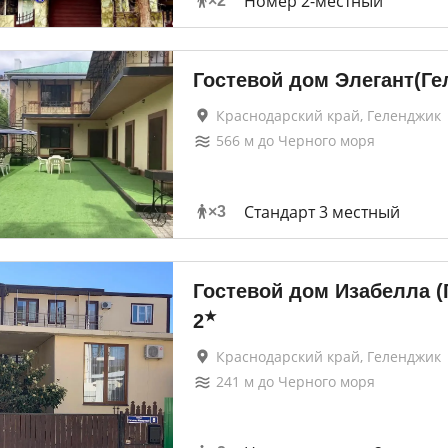
Номер 2-местный
×
2
Гостевой дом Элегант(Ге
Краснодарский край, Геленджик
566
м до
Черного моря
Стандарт 3 местный
×
3
Гостевой дом Изабелла (
★
2
Краснодарский край, Геленджик
241
м до
Черного моря