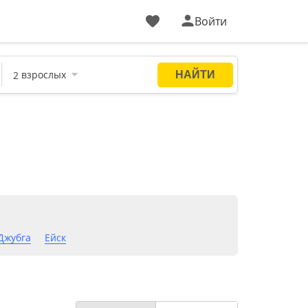
Войти
Джубга
Ейск