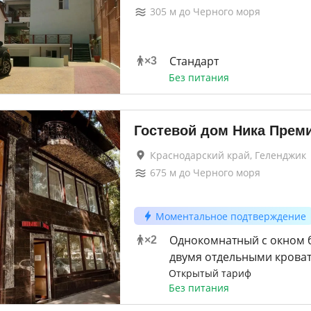
305
м до
Черного моря
Стандарт
×
3
Без питания
Гостевой дом Ника Прем
Краснодарский край, Геленджик
675
м до
Черного моря
Моментальное подтверждение
Однокомнатный с окном б
×
2
двумя отдельными крова
Открытый тариф
Без питания