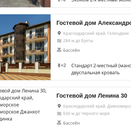
Гостевой дом Александр
Краснодарский край, Геленджик
284
м до
Бухты
Бассейн
Стандарт 2-местный (манса
×
2
двуспальная кровать
Гостевой дом Ленина 30
Краснодарский край, Дивноморс
650
м до
Черного моря
Бассейн