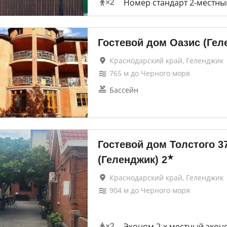
Номер стандарт 2-местны
×
2
Гостевой дом Оазис (Гел
Краснодарский край, Геленджик
765
м до
Черного моря
Бассейн
Гостевой дом Толстого 3
★
(Геленджик)
2
Краснодарский край, Геленджик
904
м до
Черного моря
Эконом 2-х местный экон
×
2