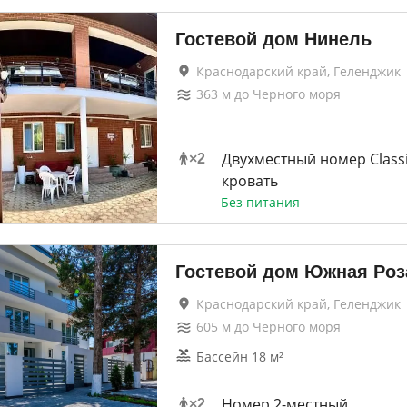
Гостевой дом Нинель
Краснодарский край, Геленджик
363
м до
Черного моря
Двухместный номер Class
×
2
кровать
Без питания
Гостевой дом Южная Роз
Краснодарский край, Геленджик
605
м до
Черного моря
Бассейн 18 м²
Номер 2-местный
×
2