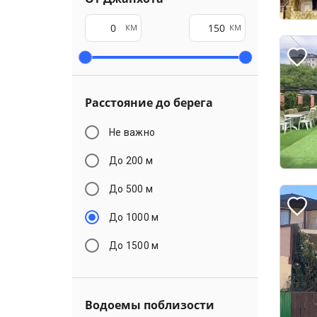
км
км
Расстояние до берега
Не важно
До 200 м
До 500 м
До 1000 м
До 1500 м
Водоемы поблизости