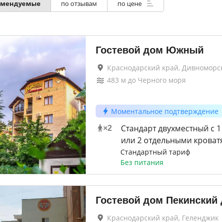
омендуемые
по отзывам
по цене
Гостевой дом Южный
Краснодарский край, Дивноморс
483
м до
Черного моря
Моментальное подтверждение
Стандарт двухместный с 
×
2
или 2 отдельными кроват
Стандартный тариф
Без питания
Гостевой дом Пекинский
Краснодарский край, Геленджик