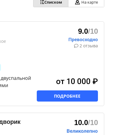
Списком
На карте
9.0
/10
кое
2 отзыва
1 двуспальной
от 10 000 ₽
ями
ПОДРОБНЕЕ
 дворик
10.0
/10