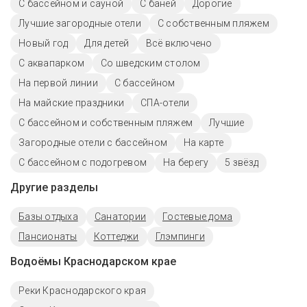
С бассейном и сауной
С баней
Дорогие
Лучшие загородные отели
С собственным пляжем
Новый год
Для детей
Всё включено
С аквапарком
Со шведским столом
На первой линии
C бассейном
На майские праздники
СПА-отели
С бассейном и собственным пляжем
Лучшие
Загородные отели с бассейном
На карте
С бассейном с подогревом
На берегу
5 звёзд
Другие разделы
Базы отдыха
Санатории
Гостевые дома
Пансионаты
Коттеджи
Глэмпинги
Водоёмы Краснодарском крае
Реки Краснодарского края