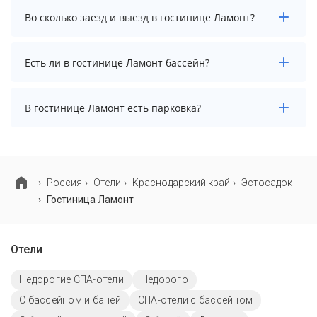
Стоимость проживания в гостинице Ламонт
Во сколько заезд и выезд в гостинице Ламонт?
начинается от 4830 рублей. Чтобы увидеть
актуальные цены на проживание, выберите нужные
даты и количество гостей.
Заезд возможен после 15:00, а выезд необходимо
Есть ли в гостинице Ламонт бассейн?
осуществить до 12:00.
В гостинице Ламонт нет бассейна.
В гостинице Ламонт есть парковка?
В гостинице Ламонт есть парковка, уточните
информацию перед бронированием у менеджера,
возможно, услуга оплачивается отдельно.
Россия
Отели
Краснодарский край
Эстосадок
Гостиница Ламонт
Отели
Недорогие СПА-отели
Недорого
С бассейном и баней
СПА-отели с бассейном