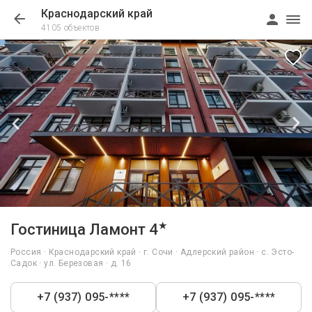
Краснодарский край
4105 объектов
1/28
★
Гостиница Ламонт 4
Россия · Краснодарский край · г. Сочи · Адлерский район · с. Эсто-
Садок · ул. Березовая · д. 16
+7 (937) 095-****
+7 (937) 095-****