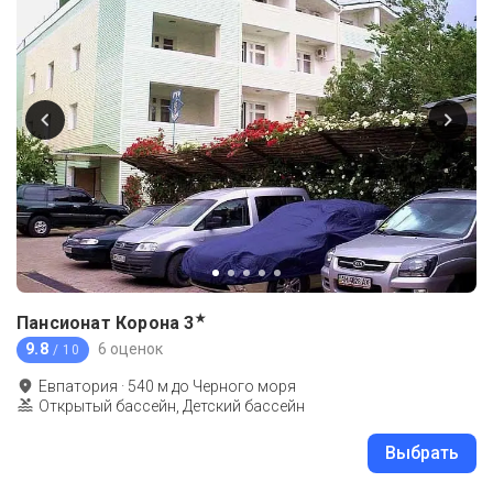
★
Пансионат Корона
3
9.8
6 оценок
/ 10
Евпатория
·
540
м до
Черного моря
Открытый бассейн, Детский бассейн
Выбрать