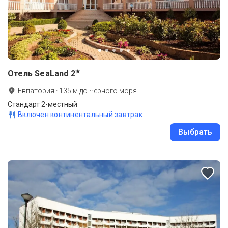
★
Отель SeaLand
2
Евпатория
·
135
м до
Черного моря
Стандарт 2-местный
Включен континентальный завтрак
Выбрать