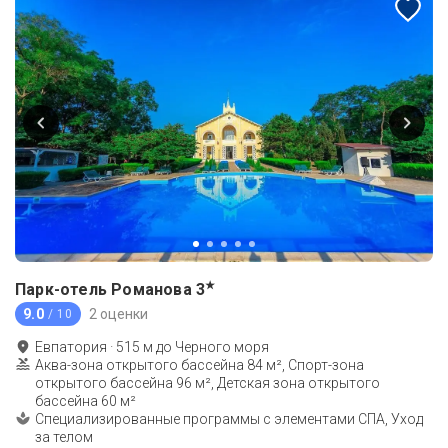
★
Парк-отель Романова
3
9.0
2 оценки
/ 10
Евпатория
·
515
м до
Черного моря
Аква-зона открытого бассейна 84 м², Спорт-зона
открытого бассейна 96 м², Детская зона открытого
бассейна 60 м²
Cпециализированные программы с элементами СПА, Уход
за телом