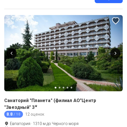
Санаторий "Планета" (филиал АО"Центр
★
"Звездный"
3
8.8
12 оценок
/ 10
Евпатория
·
1310
м до
Черного моря