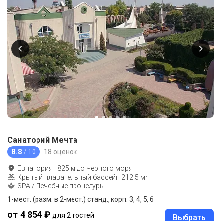
Санаторий Мечта
8.8
18 оценок
/ 10
Евпатория
·
825
м до
Черного моря
Крытый плавательный бассейн 212.5 м²
SPA / Лечебные процедуры
1-мест. (разм. в 2-мест.) станд., корп. 3, 4, 5, 6
от 4 854 ₽
для 2 гостей
Выбрать