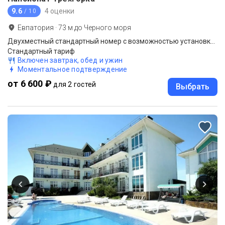
9.6
4 оценки
/ 10
Евпатория
·
73
м до
Черного моря
Двухместный стандартный номер с возможностью установки дополнительного места (без балкона) вид во двор
Стандартный тариф
Включен завтрак, обед и ужин
Моментальное подтверждение
от 6 600 ₽
для 2 гостей
Выбрать