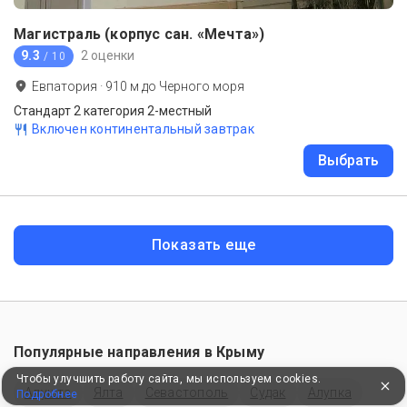
Магистраль (корпус сан. «Мечта»)
9.3
2 оценки
/ 10
Евпатория
·
910
м до
Черного моря
Стандарт 2 категория 2-местный
Включен континентальный завтрак
Выбрать
Показать еще
Популярные направления в
Крыму
Чтобы улучшить работу сайта, мы используем cookies.
Алушта
Ялта
Севастополь
Судак
Алупка
Подробнее