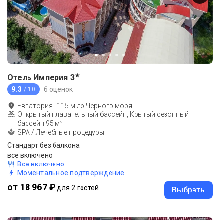
★
Отель Империя
3
9.3
6 оценок
/ 10
Евпатория
·
115
м до
Черного моря
Открытый плавательный бассейн, Крытый сезонный
бассейн 95 м²
SPA / Лечебные процедуры
Стандарт без балкона
все включено
Все включено
Моментальное подтверждение
от 18 967 ₽
для 2 гостей
Выбрать