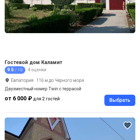
Гостевой дом Каламит
9.5
4 оценки
/ 10
Евпатория
·
116
м до
Черного моря
Двухместный номер Twin с террасой
от 6 000 ₽
для 2 гостей
Выбрать