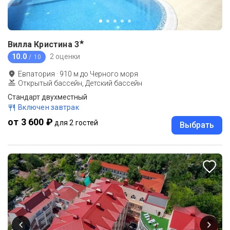
★
Вилла Кристина
3
10.0
2 оценки
/ 10
Евпатория
·
910
м до
Черного моря
Открытый бассейн, Детский бассейн
Стандарт двухместный
Включен завтрак
от 3 600 ₽
для 2 гостей
Выбрать