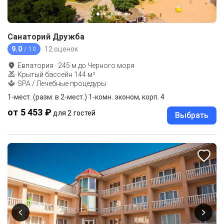
Санаторий Дружба
9.0
12 оценок
/ 10
Евпатория
·
245
м до
Черного моря
Крытый бассейн 144 м²
SPA / Лечебные процедуры
1-мест. (разм. в 2-мест.) 1-комн. эконом, корп. 4
от 5 453 ₽
для 2 гостей
Выбрать