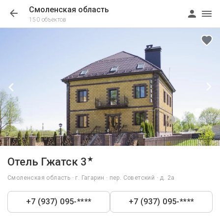
Смоленская область
150 объектов
1/40
★
Отель Гжатск 3
Смоленская область · г. Гагарин · пер. Советский · д. 2а
+7 (937) 095-****
+7 (937) 095-****