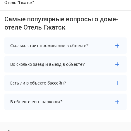
Отель "Гжатск"
Самые популярные вопросы о доме-
отеле Отель Гжатск
Сколько стоит проживание в объекте?
Стоимость проживания в объекте начинается от 3500
Во сколько заезд и выезд в объекте?
рублей. Чтобы увидеть актуальные цены на
проживание, выберите нужные даты и количество
гостей.
Заезд возможен после 13:00, а выезд необходимо
Есть ли в объекте бассейн?
осуществить до 12:00.
В объекте нет бассейна.
В объекте есть парковка?
В объекте есть парковка, уточните информацию
перед бронированием у менеджера, возможно, услуга
оплачивается отдельно.