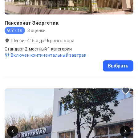
Пансионат Энергетик
9.7
3 оценки
/ 10
Шепси
·
415
м до
Черного моря
Стандарт 2-местный 1 категории
Включен континентальный завтрак
Выбрать