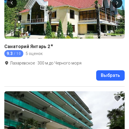
★
Санаторий Янтарь
2
9.3
5 оценок
/ 10
Лазаревское
·
300
м до
Черного моря
Выбрать