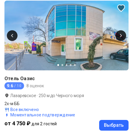
Отель Оазис
9.6
8 оценок
/ 10
Лазаревское
·
250
м до
Черного моря
2х-м ББ
Все включено
Моментальное подтверждение
от 4 750 ₽
для 2 гостей
Выбрать