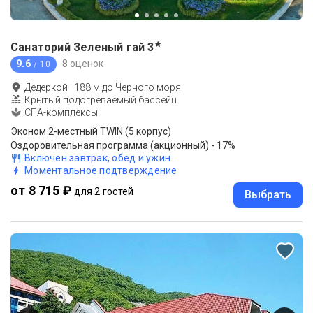
★
Санаторий Зеленый гай
3
9.6
8 оценок
/ 10
Дедеркой
·
188
м до
Черного моря
Крытый подогреваемый бассейн
СПА-комплексы
Эконом 2-местный TWIN (5 корпус)
Оздоровительная программа (акционный) - 17%
Включен завтрак, обед и ужин
Моментальное подтверждение
от 8 715 ₽
для 2 гостей
Выбрать