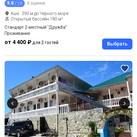
9.8
6 оценок
/ 10
Аше
·
390
м до
Черного моря
Открытый бассейн 180 м²
Стандарт 2-местный "Дружба"
Проживание
от 4 400 ₽
для 2 гостей
Выбрать