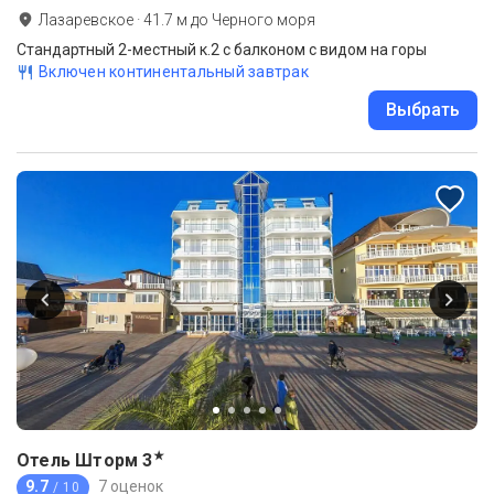
Лазаревское
·
41.7
м до
Черного моря
Стандартный 2-местный к.2 с балконом с видом на горы
Включен континентальный завтрак
Выбрать
★
Отель Шторм
3
9.7
7 оценок
/ 10