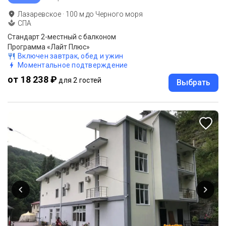
Лазаревское
·
100
м до
Черного моря
СПА
Стандарт 2-местный с балконом
Программа «Лайт Плюс»
Включен завтрак, обед и ужин
Моментальное подтверждение
от 18 238 ₽
для 2 гостей
Выбрать