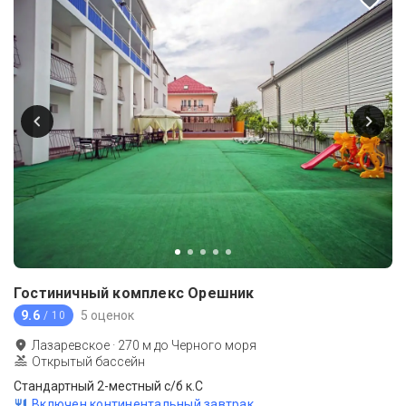
Гостиничный комплекс Орешник
9.6
5 оценок
/ 10
Лазаревское
·
270
м до
Черного моря
Открытый бассейн
Стандартный 2-местный с/б к.С
Включен континентальный завтрак