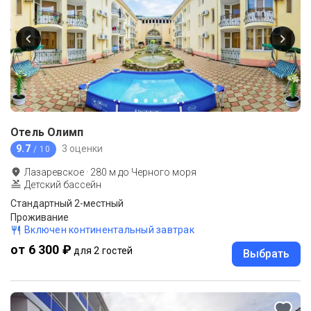
Отель Олимп
9.7
3 оценки
/ 10
Лазаревское
·
280
м до
Черного моря
Детский бассейн
Стандартный 2-местный
Проживание
Включен континентальный завтрак
от 6 300 ₽
для 2 гостей
Выбрать