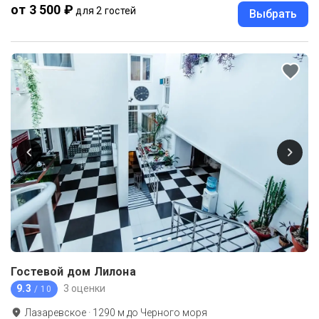
от 3 500 ₽
для 2 гостей
Выбрать
Гостевой дом Лилона
9.3
3 оценки
/ 10
Лазаревское
·
1290
м до
Черного моря