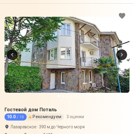
Гостевой дом Поталь
10.0
Рекомендуем
3 оценки
/ 10
Лазаревское
·
390
м до
Черного моря