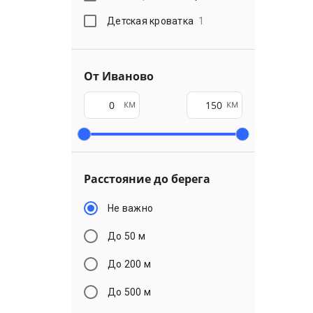
Детская кроватка
1
От Иваново
км
км
Расстояние до берега
Не важно
До 50 м
До 200 м
До 500 м