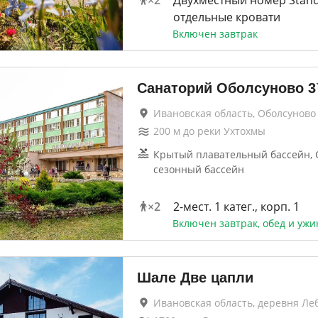
×
2
Двухместный номер Stand
отдельные кровати
Включен завтрак
Санаторий Оболсуново
3
Ивановская область, Оболсуново
200
м до
реки Ухтохмы
Крытый плавательный бассейн,
сезонный бассейн
×
2
2-мест. 1 катег., корп. 1
Включен завтрак, обед и ужи
Шале Две цапли
Ивановская область, деревня Ле