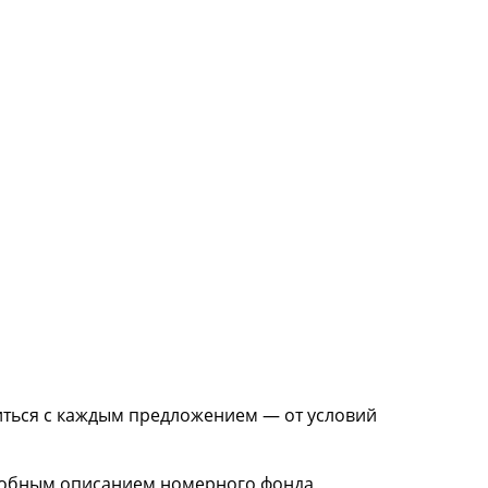
миться с каждым предложением — от условий
робным описанием номерного фонда,