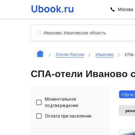
Москва
Отели России
Иваново
СПА-
СПА-отели Иваново 
Сброс
Моментальное
подтверждение
рек
Оплата при заселении