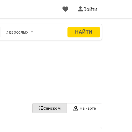
Войти
Списком
На карте