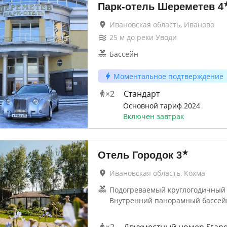
Парк-отель Шереметев
4
Ивановская область, Иваново
25
м до
реки Уводи
Бассейн
Моментальное подтверждение
×
2
Стандарт
Основной тариф 2024
Включен завтрак
★
Отель Городок
3
Ивановская область, Кохма
Подогреваемый круглогодичный 
Внутренний панорамный бассей