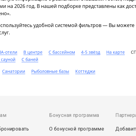
и на 2026 год. В нашей подборке представлены как дос
ено».
спользуйтесь удобной системой фильтров — Вы можете 
луг.
ПА-отели
В центре
C бассейном
4-5 звёзд
На карте
СП
 сауной
С баней
Санатории
Рыболовные базы
Коттеджи
там
Бонусная программа
Партнер
бронировать
О бонусной программе
Добавит