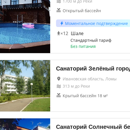
1700
м до
Реки
Открытый бассейн
Моментальное подтверждение
×
12
Шале
Стандартный тариф
Без питания
Санаторий Зелёный горо
Ивановская область, Ломы
313
м до
Реки
Крытый бассейн 18 м²
Санаторий Солнечный бе