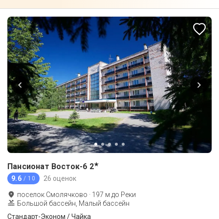
★
Пансионат Восток-6
2
9.6
26 оценок
/ 10
поселок Смолячково
·
197
м до
Реки
Большой бассейн, Малый бассейн
Стандарт-Эконом / Чайка