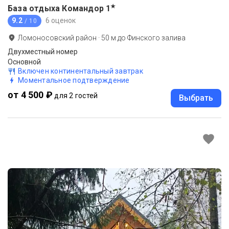
★
База отдыха Командор
1
9.2
6 оценок
/ 10
Ломоносовский район
·
50
м до
Финского залива
Двухместный номер
Основной
Включен континентальный завтрак
Моментальное подтверждение
от 4 500 ₽
для 2 гостей
Выбрать