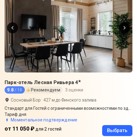
★
Парк-отель Лесная Ривьера
4
9.8
Рекомендуем
3 оценки
/ 10
Сосновый Бор
·
427
м до
Финского залива
Стандарт для Гостей с ограниченными возможностями по здоровью с балконом
Тариф дня
Моментальное подтверждение
от 11 050 ₽
для 2 гостей
Выбрать