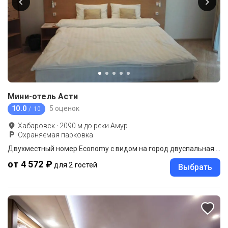
Мини-отель Асти
10.0
5 оценок
/ 10
Хабаровск
·
2090
м до
реки Амур
Охраняемая парковка
Двухместный номер Economy с видом на город двуспальная кровать
от 4 572 ₽
для 2 гостей
Выбрать