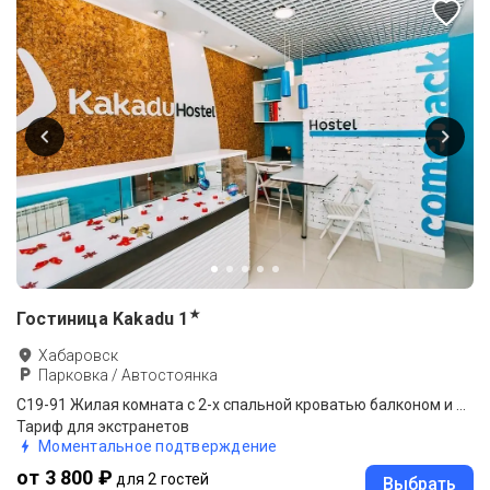
★
Гостиница Kakadu
1
Хабаровск
Парковка / Автостоянка
С19-91 Жилая комната с 2-х спальной кроватью балконом и общим санузлом White,Gold
Тариф для экстранетов
Моментальное подтверждение
от 3 800 ₽
для 2 гостей
Выбрать