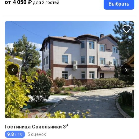
от 4 050 ₽
для 2 гостей
Выбрать
★
Гостиница Сокольники
3
9.8
5 оценок
/ 10