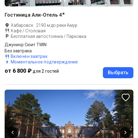
★
Гостиница Али-Отель
4
Хабаровск
·
2190
м до
реки Амур
Кафе / Столовая
Бесплатная автостоянка / Парковка
Джуниор Сюит TWIN
Без завтрака
Включен завтрак
Моментальное подтверждение
от 6 800 ₽
для 2 гостей
Выбрать