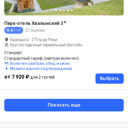
★
Парк-отель Хвалынский
3
9.4
21 оценка
/ 10
Хвалынск
·
275
м до
Реки
Круглогодичный термальный бассейн
Стандарт
Стандартный тариф (завтрак включен)
Включен завтрак, обед и ужин
Моментальное подтверждение
от 7 920 ₽
для 2 гостей
Выбрать
Показать еще