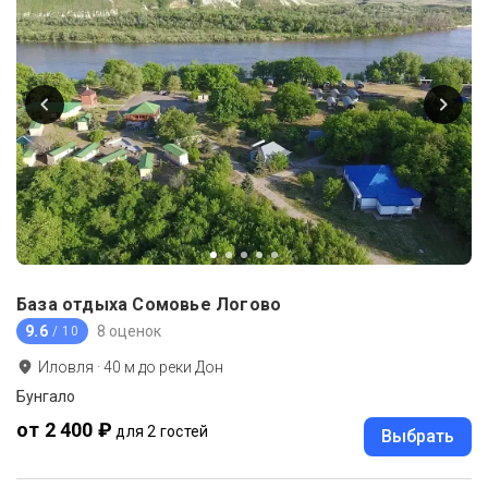
База отдыха Сомовье Логово
9.6
8 оценок
/ 10
Иловля
·
40
м до
реки Дон
Бунгало
от 2 400 ₽
для 2 гостей
Выбрать