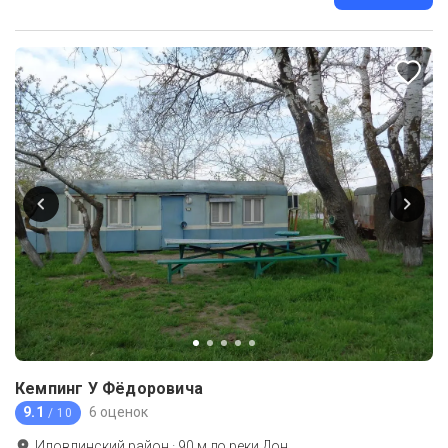
Кемпинг У Фёдоровича
9.1
6 оценок
/ 10
Иловлинский район
·
90
м до
реки Дон