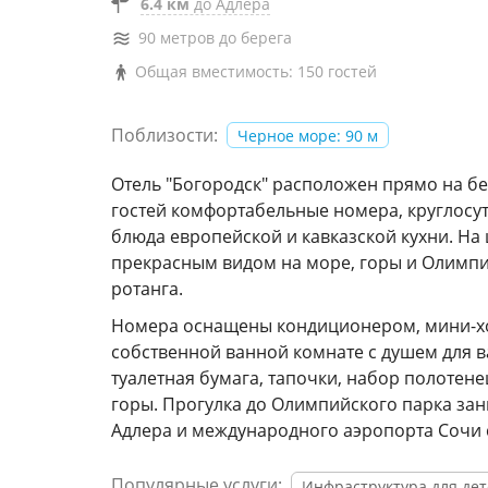
6.4 км
до Адлера
90 метров до берега
Общая вместимость: 150 гостей
Поблизости:
Черное море: 90 м
Отель "Богородск" расположен прямо на бе
гостей комфортабельные номера, круглосут
блюда европейской и кавказской кухни. На
прекрасным видом на море, горы и Олимпи
ротанга.
Номера оснащены кондиционером, мини-хо
собственной ванной комнате с душем для в
туалетная бумага, тапочки, набор полотене
горы. Прогулка до Олимпийского парка зан
Адлера и международного аэропорта Сочи с
Популярные услуги:
Инфраструктура для де