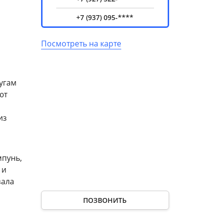
+7 (937) 095-****
Посмотреть на карте
угам
ют
из
мпунь,
 и
зала
ПОЗВОНИТЬ