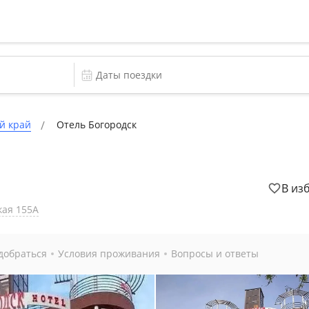
й край
Отель Богородск
В из
кая 155А
добраться
Условия проживания
Вопросы и ответы