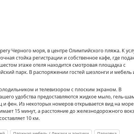
регу Черного моря, в центре Олимпийского пляжа. К усл
очная стойка регистрации и собственное кафе, где пода
 шестом этаже отеля находится смотровая площадка с
йский парк. В распоряжении гостей шезлонги и мебель 
лодильником и телевизором с плоским экраном. В
ашего удобства предоставляются жидкое мыло, гель-ша
ц и фен. Из некоторых номеров открывается вид на море
имает 15 минут, а расстояние до железнодорожного вок
оставляет 10 км.
тей
Пляжная мебель / Лежаки и зонтики
Парковка