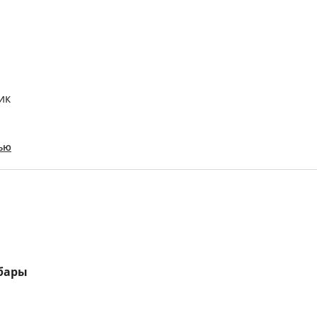
ик
ью
 бары