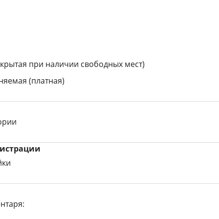
ткрытая при наличии свободных мест)
няемая (платная)
тории
гистрации
йки
нтаря: