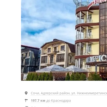
Сочи, Адлерский район, ул. Нижнеимеретинс
197.7 км
до Краснодара