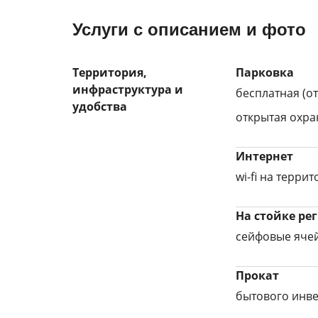
Услуги с описанием и фото
Территория,
Парковка
инфраструктура и
бесплатная (о
удобства
открытая охра
Интернет
wi-fi на терри
На стойке ре
сейфовые яче
Прокат
бытового инве