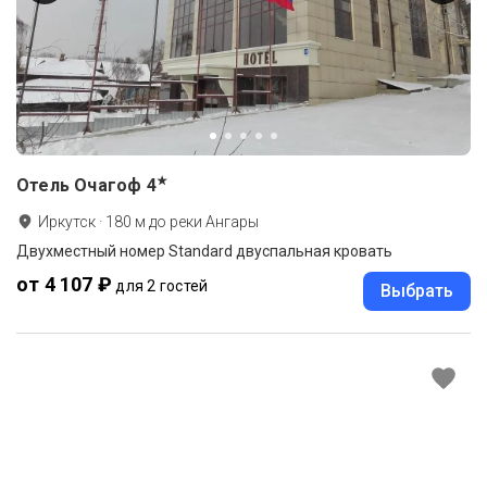
★
Отель Очагоф
4
Иркутск
·
180
м до
реки Ангары
Двухместный номер Standard двуспальная кровать
от 4 107 ₽
для 2 гостей
Выбрать