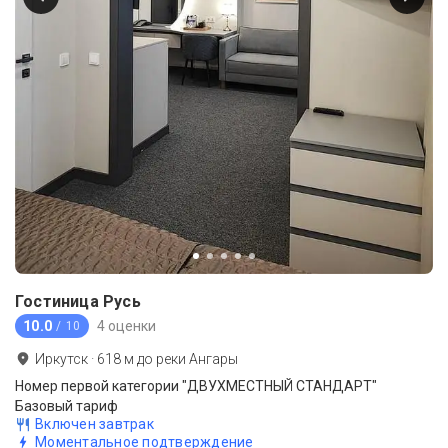
Гостиница Русь
10.0
4 оценки
/ 10
Иркутск
·
618
м до
реки Ангары
Номер первой категории "ДВУХМЕСТНЫЙ СТАНДАРТ"
Базовый тариф
Включен завтрак
Моментальное подтверждение