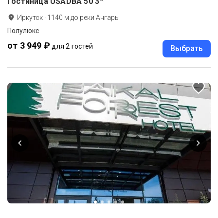
Гостиница USADBA 50
3
Иркутск
·
1140
м до
реки Ангары
Полулюкс
от 3 949 ₽
для 2 гостей
Выбрать