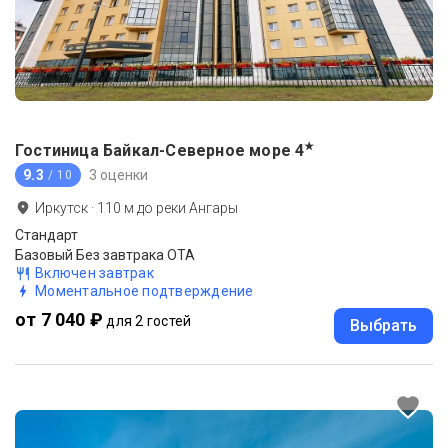
★
Гостиница Байкал-Северное море
4
9.3
3 оценки
/ 10
Иркутск
·
110
м до
реки Ангары
Стандарт
Базовый Без завтрака ОТА
Включен завтрак
Моментальное подтверждение
от 7 040 ₽
для 2 гостей
Выбрать