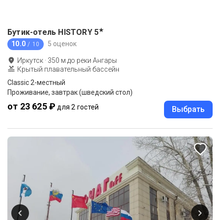
★
Бутик-отель HISTORY
5
10.0
5 оценок
/ 10
Иркутск
·
350
м до
реки Ангары
Крытый плавательный бассейн
Classic 2-местный
Проживание, завтрак (шведский стол)
от 23 625 ₽
для 2 гостей
Выбрать