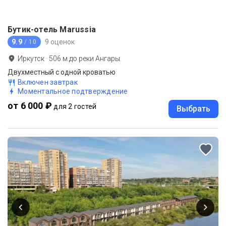
Бутик-отель Marussia
9.9
9 оценок
/ 10
Иркутск
·
506
м до
реки Ангары
Двухместный с одной кроватью
Включен завтрак
Моментальное подтверждение
от 6 000 ₽
для 2 гостей
Выбрать