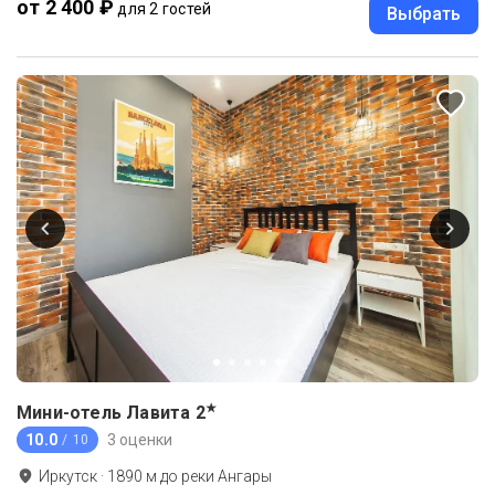
от 2 400 ₽
для 2 гостей
Выбрать
★
Мини-отель Лавита
2
10.0
3 оценки
/ 10
Иркутск
·
1890
м до
реки Ангары