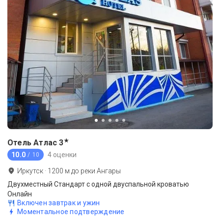
★
Отель Атлас
3
10.0
4 оценки
/ 10
Иркутск
·
1200
м до
реки Ангары
Двухместный Стандарт с одной двуспальной кроватью
Онлайн
Включен завтрак и ужин
Моментальное подтверждение