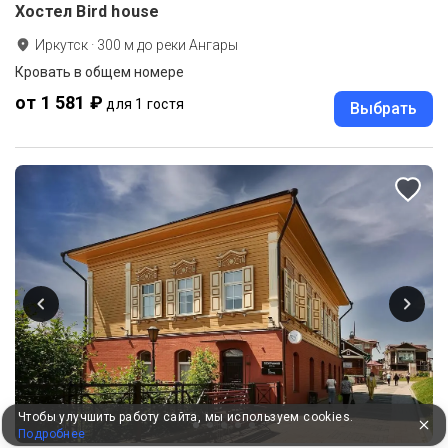
Хостел Bird house
Иркутск
·
300
м до
реки Ангары
Кровать в общем номере
от 1 581 ₽
для 1 гостя
Выбрать
Чтобы улучшить работу сайта, мы используем cookies.
Подробнее