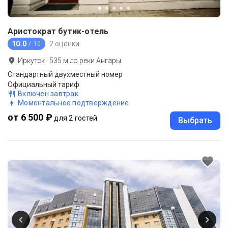
Аристократ бутик-отель
10.0
2 оценки
/ 10
Иркутск
·
535
м до
реки Ангары
Стандартный двухместный номер
Официальный тариф
Включен завтрак
Моментальное подтверждение
от 6 500 ₽
для 2 гостей
Выбрать