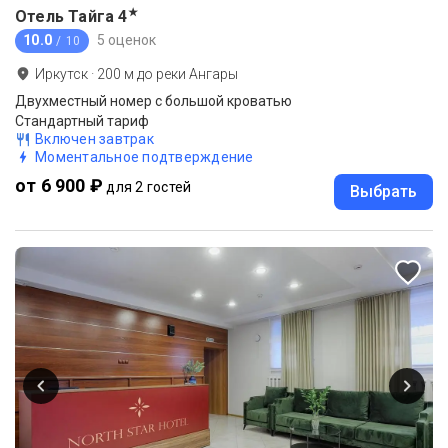
★
Отель Тайга
4
10.0
5 оценок
/ 10
Иркутск
·
200
м до
реки Ангары
Двухместный номер с большой кроватью
Стандартный тариф
Включен завтрак
Моментальное подтверждение
от 6 900 ₽
для 2 гостей
Выбрать