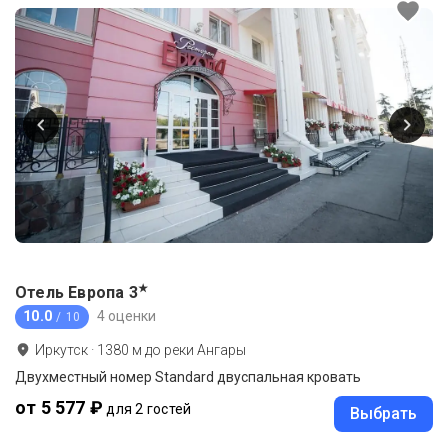
★
Отель Европа
3
10.0
4 оценки
/ 10
Иркутск
·
1380
м до
реки Ангары
Двухместный номер Standard двуспальная кровать
от 5 577 ₽
для 2 гостей
Выбрать