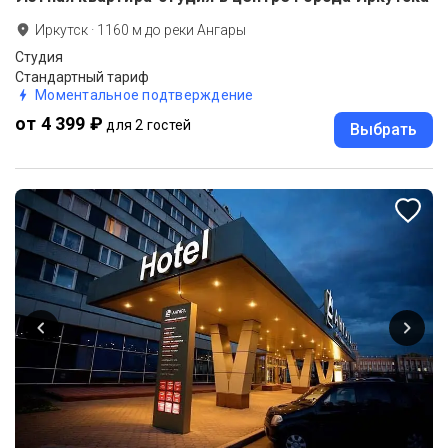
Иркутск
·
1160
м до
реки Ангары
Студия
Стандартный тариф
Моментальное подтверждение
от 4 399 ₽
для 2 гостей
Выбрать