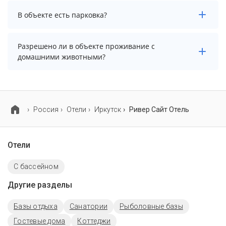
В объекте нет бассейна.
В объекте есть парковка?
В объекте есть парковка, уточните информацию
Разрешено ли в объекте проживание с
перед бронированием у менеджера, возможно, услуга
домашними животными?
оплачивается отдельно.
Проживание с домашними животными запрещено.
Россия
Отели
Иркутск
Ривер Сайт Отель
Отели
C бассейном
Другие разделы
Базы отдыха
Санатории
Рыболовные базы
Гостевые дома
Коттеджи