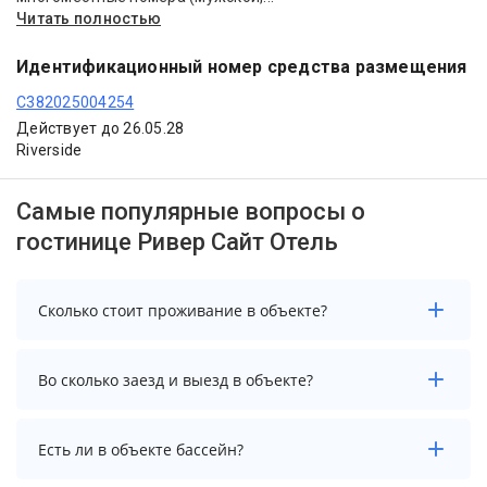
Читать полностью
Идентификационный номер средства размещения
С382025004254
Действует до 26.05.28
Riverside
Самые популярные вопросы о
гостинице Ривер Сайт Отель
Сколько стоит проживание в объекте?
Стоимость проживания в объекте начинается от 3000
Во сколько заезд и выезд в объекте?
рублей. Чтобы увидеть актуальные цены на
проживание, выберите нужные даты и количество
гостей.
Заезд возможен после 14:00, а выезд необходимо
Есть ли в объекте бассейн?
осуществить до 12:00.