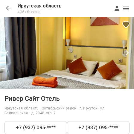
Иркутская область
406 объектов
1/30
Ривер Сайт Отель
Иркутская область · Октябрьский район · г. Иркутск · ул.
Байкальская · д. 234В стр. 7
+7 (937) 095-****
+7 (937) 095-****