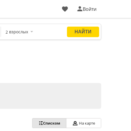
Войти
Списком
На карте