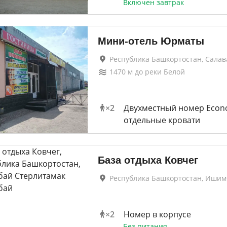
Включен завтрак
Мини-отель Юрматы
Республика Башкортостан, Салав
1470
м до
реки Белой
×
2
Двухместный номер Econ
отдельные кровати
База отдыха Ковчег
Республика Башкортостан, Ишим
×
2
Номер в корпусе
Без питания