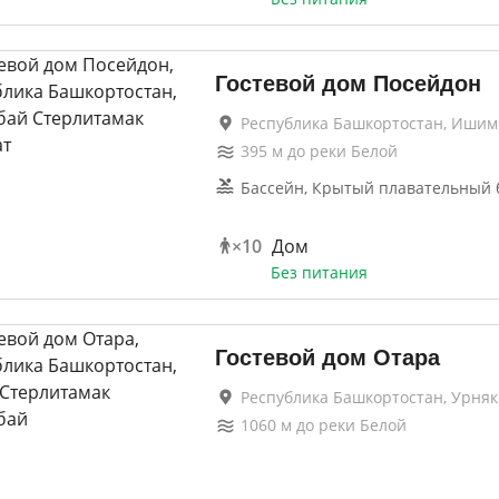
Гостевой дом Посейдон
Республика Башкортостан, Ишим
395
м до
реки Белой
Бассейн, Крытый плавательный 
×
10
Дом
Без питания
Гостевой дом Отара
Республика Башкортостан, Урняк
1060
м до
реки Белой