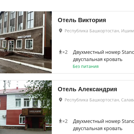
Отель Виктория
Республика Башкортостан, Ишим
×
2
Двухместный номер Stan
двуспальная кровать
Без питания
Отель Александрия
Республика Башкортостан, Салав
×
2
Двухместный номер Stan
двуспальная кровать