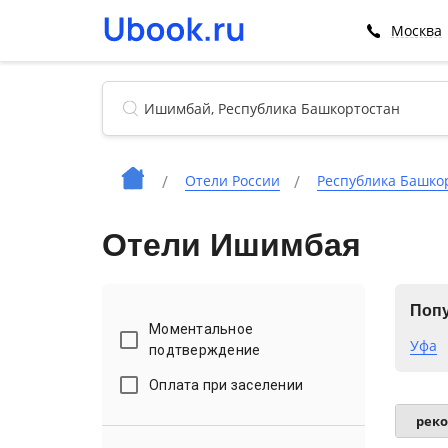
Москва
Отели России
Республика Башко
Отели Ишимбая
Попу
Моментальное
Уфа
подтверждение
Оплата при заселении
рек