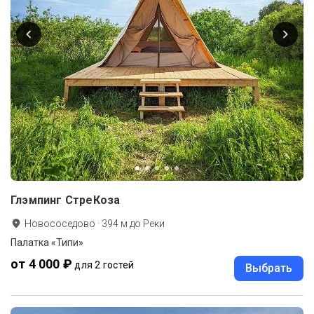
Глэмпинг СтреКоза
Новососедово
·
394
м до
Реки
Палатка «Типи»
от 4 000 ₽
для 2 гостей
Выбрать