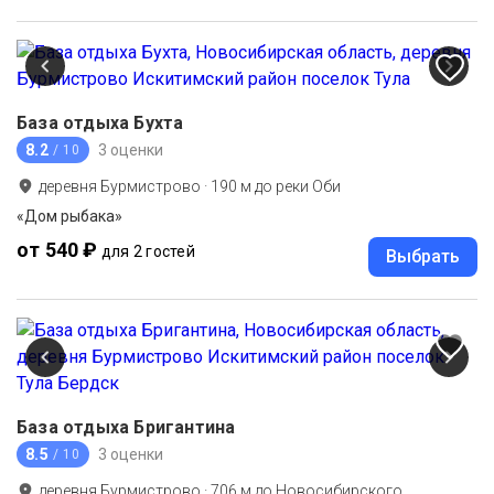
База отдыха Бухта
8.2
3 оценки
/ 10
деревня Бурмистрово
·
190
м до
реки Оби
«Дом рыбака»
от 540 ₽
для 2 гостей
Выбрать
База отдыха Бригантина
8.5
3 оценки
/ 10
деревня Бурмистрово
·
706
м до
Новосибирского