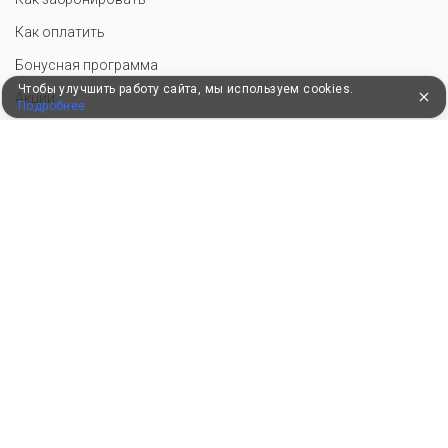
Как оплатить
Бонусная программа
Чтобы улучшить работу сайта, мы используем cookies.
Акции
Подробнее
Пользовательское соглашение
Политика конфиденциальности
Контакты
СОТРУДНИЧЕСТВО
Добавить объект размещения
Войти в экстранет
Для корректной работы сайт использует файлы cookie, продолжение
использования сервиса означает ваше согласие с обработкой данных.
© 2010–2026, Российский сервис бронирования