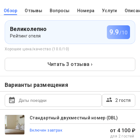
Обзор
Отзывы
Вопросы
Номера
Услуги
Описа
Великолепно
9.9
/10
Рейтинг отеля
Хорошее цена/качество (10.0/10)
Читать 3 отзыва ›
Варианты размещения
2 гостя
Стандартный двухместный номер (DBL)
от 4 100 ₽
Включен завтрак
для 2 гостей