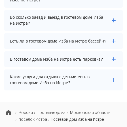
Изба на Истре?
Стоимость проживания в гостевом доме Изба на
Во сколько заезд и выезд в гостевом доме Изба
Истре начинается от 3800 рублей. Чтобы увидеть
на Истре?
актуальные цены на проживание, выберите нужные
даты и количество гостей.
Заезд возможен после 14:00, а выезд необходимо
Есть ли в гостевом доме Изба на Истре бассейн?
осуществить до 12:00.
В гостевом доме Изба на Истре нет бассейна.
В гостевом доме Изба на Истре есть парковка?
В гостевом доме Изба на Истре есть парковка,
Какие услуги для отдыха с детьми есть в
уточните информацию перед бронированием у
гостевом доме Изба на Истре?
менеджера, возможно, услуга оплачивается отдельно.
Для детей в гостевом доме Изба на Истре работает
детская площадка и игровая комната.
Россия
Гостевые дома
Московская область
поселок Истра
Гостевой дом Изба на Истре