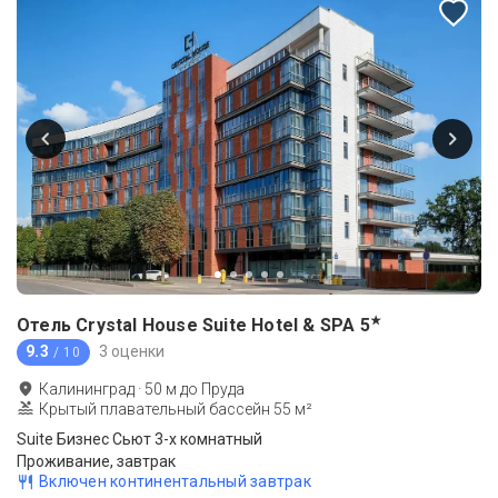
★
Отель Crystal House Suite Hotel & SPA
5
9.3
3 оценки
/ 10
Калининград
·
50
м до
Пруда
Крытый плавательный бассейн 55 м²
Suite Бизнес Сьют 3-х комнатный
Проживание, завтрак
Включен континентальный завтрак