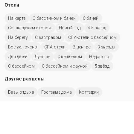
Отели
На карте
С бассейном и баней
С баней
Со шведским столом
Новый год
4-5 звёзд
На берегу
С завтраком
СПА-отели с бассейном
Всё включено
СПА-отели
В центре
3 звезды
Для детей
Лучшие
С кэшбэком
Недорого
C бассейном
С бассейном и сауной
5 звёзд
Другие разделы
Базы отдыха
Гостевые дома
Коттеджи