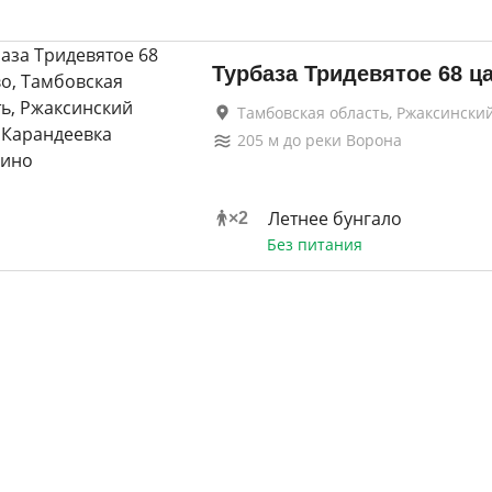
Турбаза Тридевятое 68 ц
Тамбовская область, Ржаксински
205
м до
реки Ворона
Летнее бунгало
×
2
Без питания