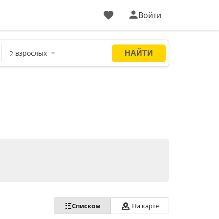
Войти
Списком
На карте