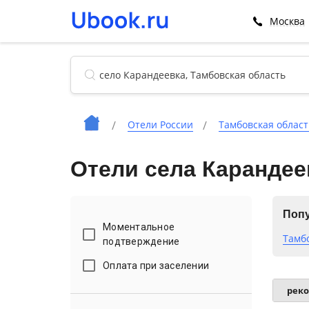
Москва
Отели России
Тамбовская област
Отели села Карандее
Попу
Моментальное
Тамб
подтверждение
Оплата при заселении
рек