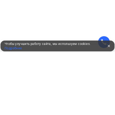
Чтобы улучшить работу сайта, мы используем cookies.
Подробнее
УЖЕ 16 ЛЕТ С ВАМИ
КЛИЕНТАМ
Как забронировать
Как оплатить
Бонусная программа
Акции