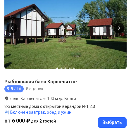
Рыболовная база Каршевитое
9.8
8 оценок
/ 10
село Каршевитое
·
100
м до
Волги
2-х местные дома с открытой верандой №1,2,3
Включен завтрак, обед и ужин
от 6 000 ₽
для 2 гостей
Выбрать