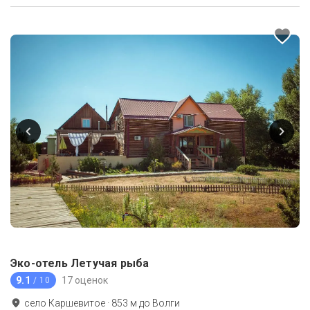
Эко-отель Летучая рыба
9.1
17 оценок
/ 10
село Каршевитое
·
853
м до
Волги