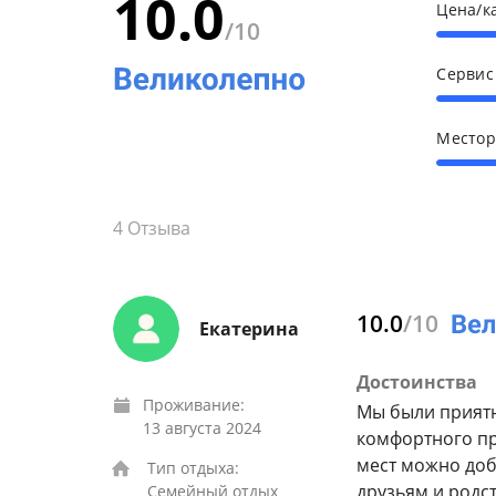
10.0
Цена/к
/10
Серви
Место
4
Отзыва
10.0
/10
Екатерина
Достоинства
Проживание:
Мы были приятн
13 августа 2024
комфортного пр
мест можно доб
Тип отдыха:
друзьям и родс
Семейный отдых