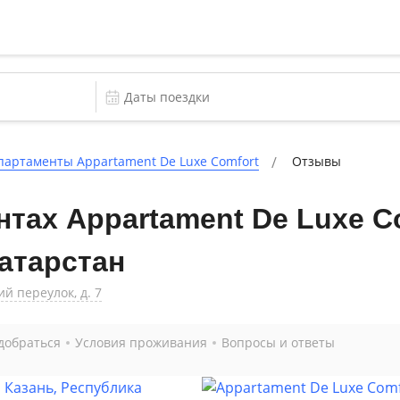
партаменты Appartament De Luxe Comfort
Отзывы
тах Appartament De Luxe Co
Татарстан
й переулок, д. 7
добраться
Условия проживания
Вопросы и ответы