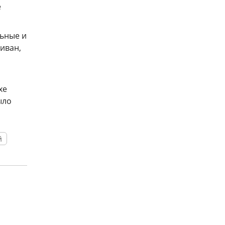
е
льные и
диван,
xe
ыло
й