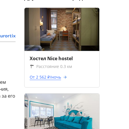
Хостел Nice hostel
Расстояние 0.3 км
От 2 562 ₽/ночь
сем
ния,
 за его