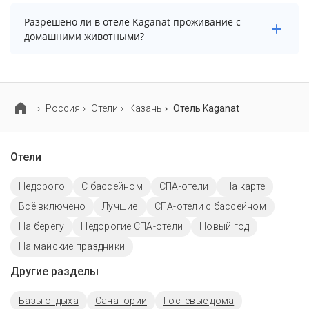
В отеле Kaganat есть парковка, уточните
Разрешено ли в отеле Kaganat проживание с
информацию перед бронированием у менеджера,
домашними животными?
возможно, услуга оплачивается отдельно.
Проживание с домашними животными запрещено.
Россия
Отели
Казань
Отель Kaganat
Отели
Недорого
C бассейном
СПА-отели
На карте
Всё включено
Лучшие
СПА-отели с бассейном
На берегу
Недорогие СПА-отели
Новый год
На майские праздники
Другие разделы
Базы отдыха
Санатории
Гостевые дома