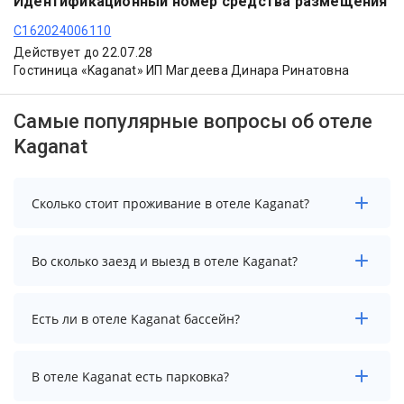
Идентификационный номер средства размещения
С162024006110
Действует до 22.07.28
Гостиница «Kaganat» ИП Магдеева Динара Ринатовна
Самые популярные вопросы об отеле
Kaganat
Сколько стоит проживание в отеле Kaganat?
Стоимость проживания в отеле Kaganat начинается
Во сколько заезд и выезд в отеле Kaganat?
от 7000 рублей. Чтобы увидеть актуальные цены на
проживание, выберите нужные даты и количество
гостей.
Заезд возможен после 14:00, а выезд необходимо
Есть ли в отеле Kaganat бассейн?
осуществить до 12:00.
В отеле Kaganat нет бассейна.
В отеле Kaganat есть парковка?