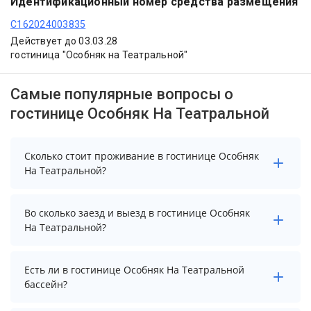
Идентификационный номер средства размещения
С162024003835
Действует до 03.03.28
гостиница "Особняк на Театральной"
Самые популярные вопросы о
гостинице Особняк На Театральной
Сколько стоит проживание в гостинице Особняк
На Театральной?
Стоимость проживания в гостинице Особняк На
Во сколько заезд и выезд в гостинице Особняк
Театральной начинается от 8071 рублей. Чтобы
На Театральной?
увидеть актуальные цены на проживание, выберите
нужные даты и количество гостей.
Заезд возможен после 14:00, а выезд необходимо
Есть ли в гостинице Особняк На Театральной
осуществить до 12:00.
бассейн?