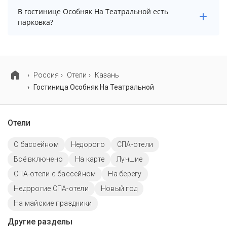
В гостинице Особняк На Театральной нет бассейна.
В гостинице Особняк На Театральной есть
парковка?
В гостинице Особняк На Театральной есть парковка,
уточните информацию перед бронированием у
менеджера, возможно, услуга оплачивается отдельно.
Россия
Отели
Казань
Гостиница Особняк На Театральной
Отели
C бассейном
Недорого
СПА-отели
Всё включено
На карте
Лучшие
СПА-отели с бассейном
На берегу
Недорогие СПА-отели
Новый год
На майские праздники
Другие разделы