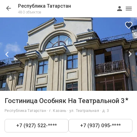
Республика Татарстан
480 объектов
1/45
★
Гостиница Особняк На Театральной 3
Республика Татарстан · г. Казань · ул. Театральная · д. 3
+7 (927) 522-****
+7 (937) 095-****