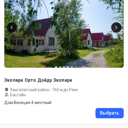
Экопарк Орто Дойду Экопарк
Хангаласский район
·
760
м до
Реки
Бассейн
Дом Венеция 4-местный
Выбрать