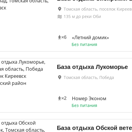
Томская область, поселок Киреев
135
м до
реки Оби
«Летний домик»
×
6
Без питания
База отдыха Лукоморье
Томская область, Победа
Номер Эконом
×
2
Без питания
База отдыха Обской вет