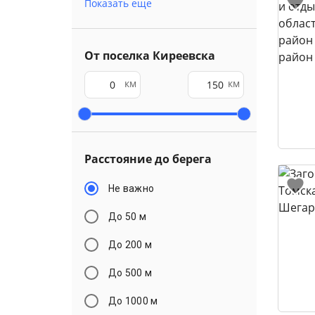
Показать еще
От поселка Киреевска
км
км
Расстояние до берега
Не важно
До 50 м
До 200 м
До 500 м
До 1000 м