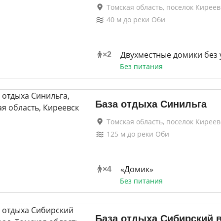
Томская область, поселок Киреев
40
м до
реки Оби
Двухместные домики без 
×
2
Без питания
База отдыха Синильга
Томская область, поселок Киреев
125
м до
реки Оби
«Домик»
×
4
Без питания
База отдыха Сибирский 