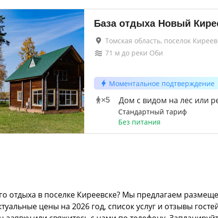
База отдыха Новый Кире
Томская область, поселок Киреев
71
м до
реки Оби
Моментальное подтверждение
Дом с видом на лес или р
×
5
Стандартный тариф
Без питания
о отдыха в поселке Киреевске? Мы предлагаем размещен
альные цены на 2026 год, список услуг и отзывы гостей
н-заявку или свяжитесь с нами по телефону. Запланируй