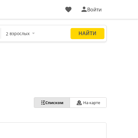
Войти
Списком
На карте