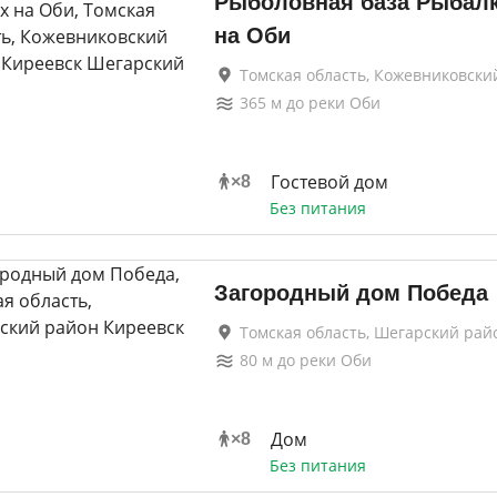
Рыболовная база Рыбалк
на Оби
Томская область, Кожевниковски
365
м до
реки Оби
Гостевой дом
×
8
Без питания
Загородный дом Победа
Томская область, Шегарский рай
80
м до
реки Оби
Дом
×
8
Без питания