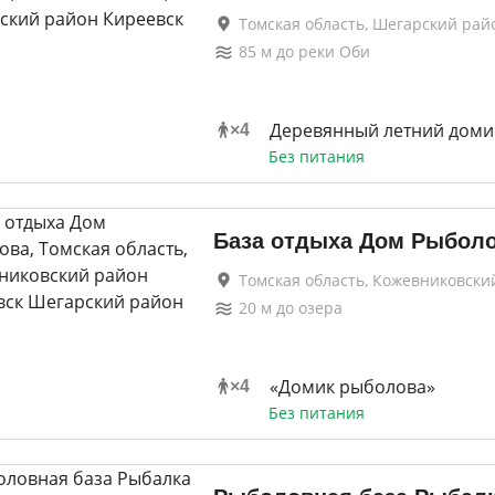
Томская область, Шегарский рай
85
м до
реки Оби
Деревянный летний доми
×
4
Без питания
База отдыха Дом Рыбол
Томская область, Кожевниковски
20
м до
озера
«Домик рыболова»
×
4
Без питания