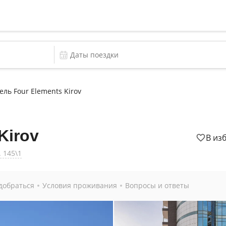
ель Four Elements Kirov
Kirov
В из
. 145\1
добраться
Условия проживания
Вопросы и ответы