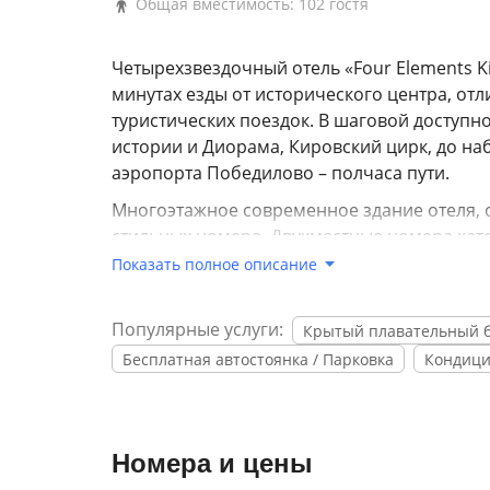
Общая вместимость: 102 гостя
Четырехзвездочный отель «Four Elements K
минутах езды от исторического центра, отл
туристических поездок. В шаговой доступно
истории и Диорама, Кировский цирк, до наб
аэропорта Победилово – полчаса пути.
Многоэтажное современное здание отеля, 
стильных номера. Двухместные номера кате
европейским стандартам. В каждом есть к
Показать полное описание
техника, санузел с душевой кабиной или в
В распоряжении гостей крытый бассейн и ф
Популярные услуги:
Крытый плавательный 
охраняемая автостоянка, беспроводной ин
Бесплатная автостоянка / Парковка
Кондиц
несколько современных конференц-залов,
Номера и цены