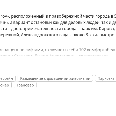
irov», расположенный в правобережной части города в 5
ичный вариант остановки как для деловых людей, так и д
сти – достопримечательности города – парк им. Кирова,
ережной, Александровского сада – около 3-х километров
оснащенное лифтами, включает в себя 102 комфортабел
гории Стандарт, Люкс и Апартаменты, соответствуют
ачественный мебельный гарнитур, необходимая бытовая
анной. В апартаментах оборудована мини-кухня.
итнес-зал с тренажерами, доступны услуги прачечной,
бассейн
Размещение с домашними животными
Парковка
тернет. Для деловых мероприятий в отеле организовано
ионер
Трансфер
 оснащенных всем необходимым оборудованием.