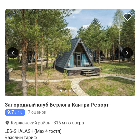
Загородный клуб Берлога Кантри Резорт
9.7
7 оценок
/ 10
Киржачский район
·
316
м до
озера
LES-SHALASH (Max 4 гостя)
Базовый тариф