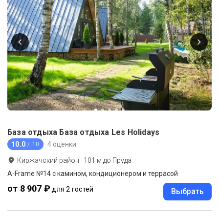
База отдыха База отдыха Les Holidays
10.0
4 оценки
/ 10
Киржачский район
·
101
м до
Пруда
A-Frame №14 с камином, кондиционером и террасой
от 8 907 ₽
для 2 гостей
Выбрать