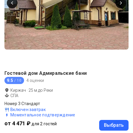
Гостевой дом Адмиральские бани
9.5
4 оценки
/ 10
Киржач
·
25
м до
Реки
СПА
Номер 3 Стандарт
Включен завтрак
Моментальное подтверждение
от 4 471 ₽
для 2 гостей
Выбрать