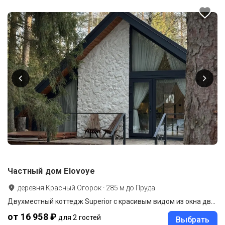
Частный дом Elovoye
деревня Красный Огорок
·
285
м до
Пруда
Двухместный коттедж Superior с красивым видом из окна двуспальная кровать
от 16 958 ₽
для 2 гостей
Выбрать