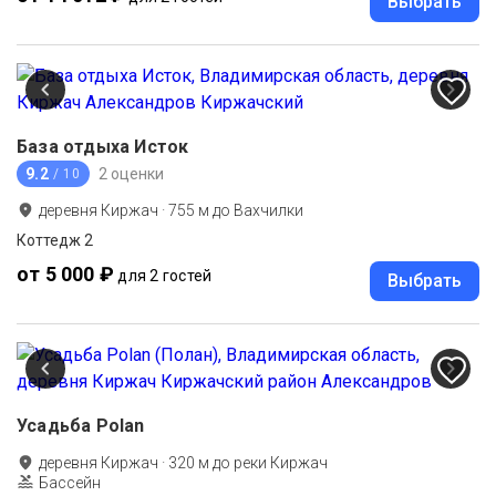
Выбрать
База отдыха Исток
9.2
2 оценки
/ 10
деревня Киржач
·
755
м до
Вахчилки
Коттедж 2
от 5 000 ₽
для 2 гостей
Выбрать
Усадьба Polan
деревня Киржач
·
320
м до
реки Киржач
Бассейн