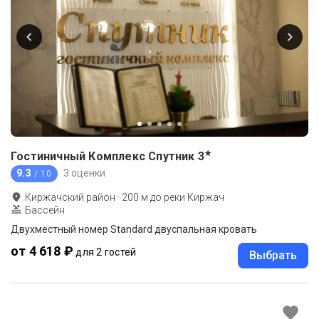
★
Гостиничный Комплекс Спутник
3
9.3
3 оценки
/ 10
Киржачский район
·
200
м до
реки Киржач
Бассейн
Двухместный номер Standard двуспальная кровать
от 4 618 ₽
для 2 гостей
Выбрать