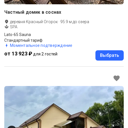
Частный домик в соснах
деревня Красный Огорок
·
95.9
м до
озера
SPA
Lato-65 Sauna
Стандартный тариф
Моментальное подтверждение
от 13 923 ₽
для 2 гостей
Выбрать