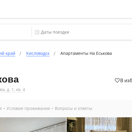
ий край
Кисловодск
Апартаменты На Еськова
кова
В из
, д. 1, кв. 4
я
Условия проживания
Вопросы и ответы