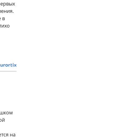
первых
ления.
 в
тихо
ешком
ой
ется на