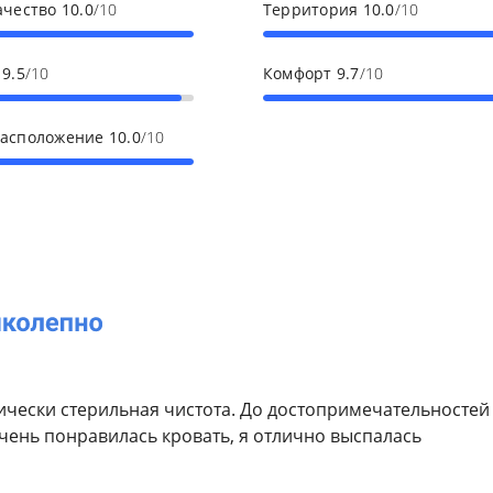
ачество
10.0
/10
Территория
10.0
/10
с
9.5
/10
Комфорт
9.7
/10
расположение
10.0
/10
ически стерильная чистота. До достопримечательностей
очень понравилась кровать, я отлично выспалась