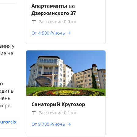
Апартаменты на
Дзержинского 37
Расстояние 0.0 км
От 4 500 ₽/ночь
ения у
кие не
но
одит в
очень
Санаторий Кругозор
омере
Расстояние 0.1 км
От 9 700 ₽/ночь