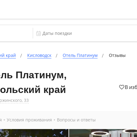
ий край
Кисловодск
Отель Платинум
Отзывы
ль Платинум,
В из
ольский край
ржинского, 33
я
Условия проживания
Вопросы и ответы