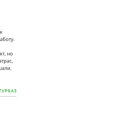
ак
аботу.
кт, но
атрас,
шали.