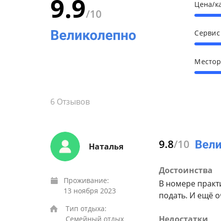
9.9
Цена/к
/10
Серви
Место
6
Отзывов
9.8
/10
Наталья
Достоинства
Проживание:
В номере практ
13 ноября 2023
подать. И ещё 
Тип отдыха:
Недостатки
Семейный отдых