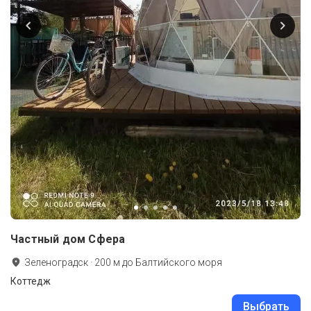
Частный дом Cфера
Зеленоградск
·
200
м до
Балтийского моря
Коттедж
Выбрать