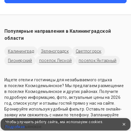
Популярные направления в
Калининградской
области
Калининград
Зеленоградск
Светлогорск
Пионерский
поселок Лесной
поселок Янтарный
Ищете отели и гостиницы для незабываемого отдыха
в поселке Космодемьянское? Мы предлагаем размещение
в поселке Космодемьянское и других районах. Получите
подробную информацию, фото, актуальные цены на 2026
год, список услуг и отзывы гостей прямо у нас на сайте.
Бронируйте используя удобный фильтр. Оставьте онлайн-
заявку или свяжитесь с нами по телефону. Запланируйте
свой идеальный отдых прямо сейчас в поселке
Чтобы улучшить работу сайта, мы используем cookies.
Космодемьянское.
Подробнее