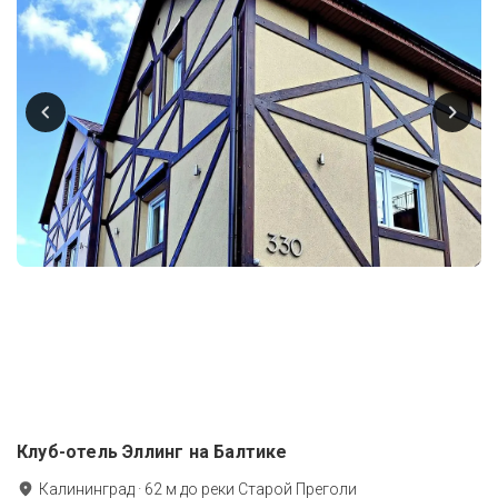
Клуб-отель Эллинг на Балтике
Калининград
·
62
м до
реки Старой Преголи