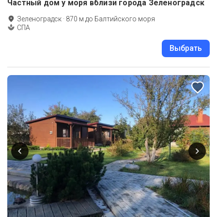
Частный дом у моря вблизи города Зеленоградск
Зеленоградск
·
870
м до
Балтийского моря
СПА
Выбрать