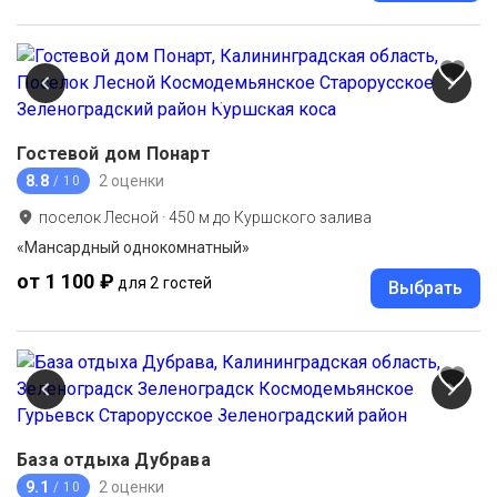
Гостевой дом Понарт
8.8
2 оценки
/ 10
поселок Лесной
·
450
м до
Куршского залива
«Мансардный однокомнатный»
от 1 100 ₽
для 2 гостей
Выбрать
База отдыха Дубрава
9.1
2 оценки
/ 10