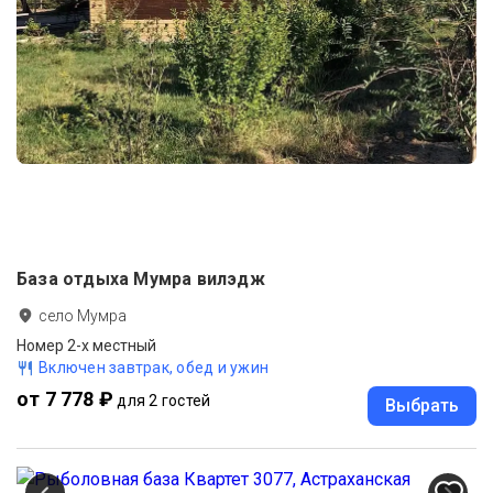
База отдыха Мумра вилэдж
село Мумра
Номер 2-х местный
Включен завтрак, обед и ужин
от 7 778 ₽
для 2 гостей
Выбрать