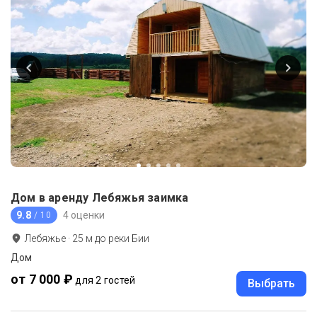
Дом в аренду Лебяжья заимка
9.8
4 оценки
/ 10
Лебяжье
·
25
м до
реки Бии
Дом
от 7 000 ₽
для 2 гостей
Выбрать