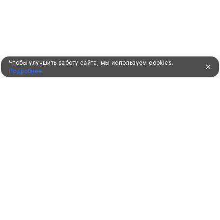
Чтобы улучшить работу сайта, мы используем cookies.
Подробнее
УЖЕ 16 ЛЕТ С ВАМИ
КЛИЕНТАМ
Как забронировать
Как оплатить
Бонусная программа
Акции