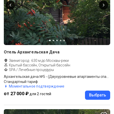
Отель Архангельская Дача
Звенигород
·
630
м до
Москвы-реки
Крытый бассейн, Открытый бассейн
SPA / Лечебные процедуры
Архангельская дача №5 - (Двухуровневые апартаменты спальня+гостиная)
Стандартный тариф
Моментальное подтверждение
от 27 000 ₽
для 2 гостей
Выбрать