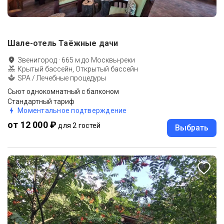
Шале-отель Таёжные дачи
Звенигород
·
665
м до
Москвы-реки
Крытый бассейн, Открытый бассейн
SPA / Лечебные процедуры
Сьют однокомнатный c балконом
Стандартный тариф
Моментальное подтверждение
от 12 000 ₽
для 2 гостей
Выбрать