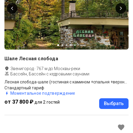
Шале Лесная слобода
Звенигород
·
767
м до
Москвы-реки
Бассейн, Бассейн с кедровыми саунами
Лесная слобода-шале (гостиная с камином +спальня +верхние покои-полати)
Стандартный тариф
Моментальное подтверждение
от 37 800 ₽
для 2 гостей
Выбрать