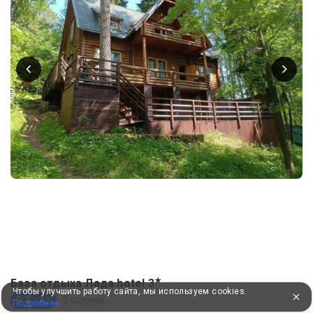
★
База отдыха Лада hotel
3
Чтобы улучшить работу сайта, мы используем cookies.
9.3
3 оценки
/ 10
Подробнее