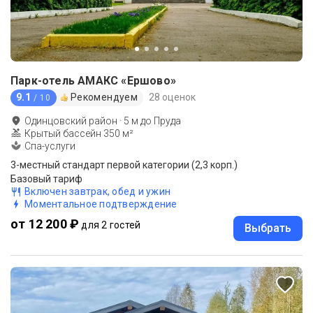
Парк-отель АМАКС «Ершово»
9.1
Рекомендуем
28 оценок
/ 10
Одинцовский район
·
5
м до
Пруда
Крытый бассейн 350 м²
Спа-услуги
3-местный стандарт первой категории (2,3 корп.)
Базовый тариф
Включен завтрак, обед и ужин
Моментальное подтверждение
от 12 200 ₽
для 2 гостей
Выбрать