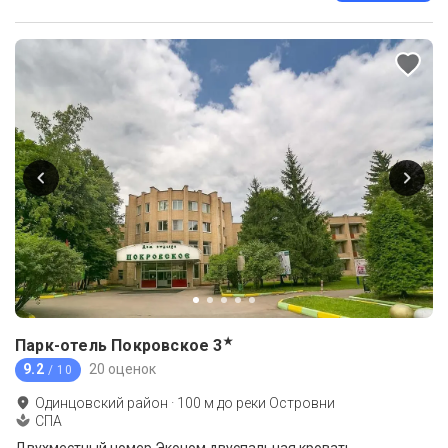
★
Парк-отель Покровское
3
9.2
20 оценок
/ 10
Одинцовский район
·
100
м до
реки Островни
СПА
Двухместный номер Эконом двуспальная кровать