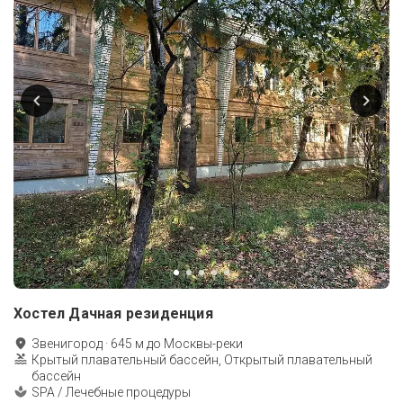
Хостел Дачная резиденция
Звенигород
·
645
м до
Москвы-реки
Крытый плавательный бассейн, Открытый плавательный
бассейн
SPA / Лечебные процедуры