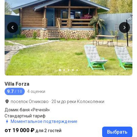
Villa Forza
9.7
4 оценки
/ 10
поселок Огниково
·
20
м до
реки Колоколенки
Домик-баня «Речной»
Стандартный тариф
Моментальное подтверждение
от 19 000 ₽
для 2 гостей
Выбрать