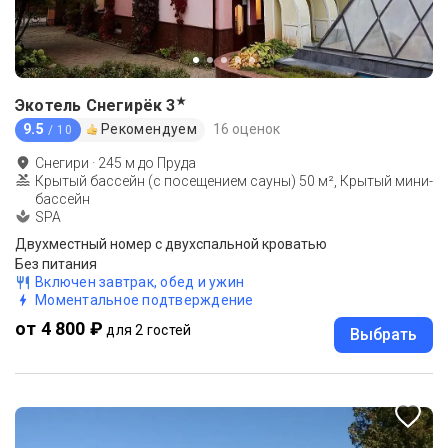
★
Экотель Снегирёк
3
9.5
Рекомендуем
16 оценок
/ 10
Снегири
·
245
м до
Пруда
Крытый бассейн (с посещением сауны) 50 м², Крытый мини-
бассейн
SPA
Двухместный номер с двухспальной кроватью
Без питания
Включен завтрак, обед и ужин
Моментальное подтверждение
от 4 800 ₽
для 2 гостей
Выбрать