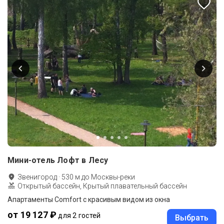
Мини-отель Лофт в Лесу
Звенигород
·
530
м до
Москвы-реки
Открытый бассейн, Крытый плавательный бассейн
Апартаменты Comfort с красивым видом из окна
от 19 127 ₽
для 2 гостей
Выбрать