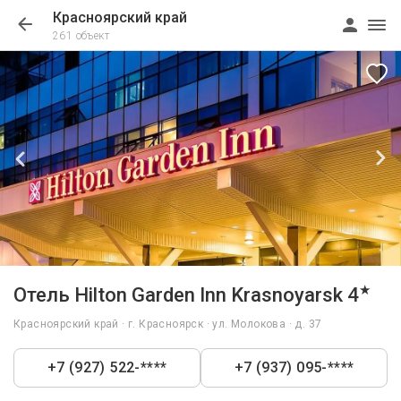
Красноярский край
261 объект
1/32
★
Отель Hilton Garden Inn Krasnoyarsk 4
Красноярский край · г. Красноярск · ул. Молокова · д. 37
+7 (927) 522-****
+7 (937) 095-****