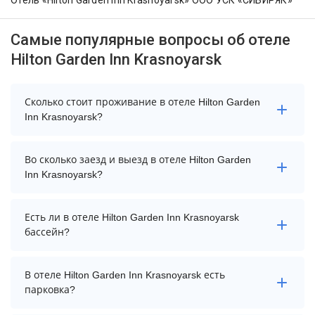
Отель «Hilton Garden Inn Krasnoyarsk» ООО УСК «СИБИРЯК»
Самые популярные вопросы об отеле
Hilton Garden Inn Krasnoyarsk
Сколько стоит проживание в отеле Hilton Garden
Inn Krasnoyarsk?
Стоимость проживания в отеле Hilton Garden Inn
Во сколько заезд и выезд в отеле Hilton Garden
Krasnoyarsk начинается от 9085 рублей. Чтобы
Inn Krasnoyarsk?
увидеть актуальные цены на проживание, выберите
нужные даты и количество гостей.
Заезд возможен после 14:00, а выезд необходимо
Есть ли в отеле Hilton Garden Inn Krasnoyarsk
осуществить до 12:00.
бассейн?
В отеле Hilton Garden Inn Krasnoyarsk нет бассейна.
В отеле Hilton Garden Inn Krasnoyarsk есть
парковка?