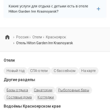
В отеле Hilton Garden Inn Krasnoyarsk есть парковка,
Какие услуги для отдыха с детьми есть в отеле
уточните информацию перед бронированием у
Hilton Garden Inn Krasnoyarsk?
менеджера, возможно, услуга оплачивается отдельно.
Для детей в отеле Hilton Garden Inn Krasnoyarsk
работает детская кроватка.
Россия
Отели
Красноярск
Отель Hilton Garden Inn Krasnoyarsk
Отели
Новый год
СПА-отели
C бассейном
На карте
Другие разделы
Базы отдыха
Санатории
Рыболовные базы
Гостевые дома
Коттеджи
Водоёмы Красноярском крае