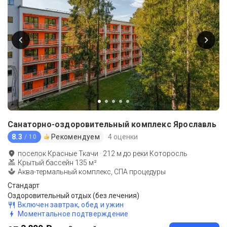
Санаторно-оздоровительный комплекс Ярославль
8.3
Рекомендуем
4 оценки
/ 10
поселок Красные Ткачи
·
212
м до
реки Которосль
Крытый бассейн 135 м²
Аква-термальный комплекс, СПА процедуры
Стандарт
Оздоровительный отдых (без лечения)
Включен завтрак, обед и ужин
Моментальное подтверждение