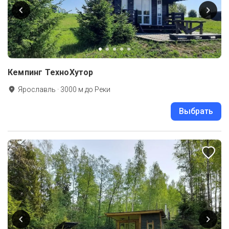
Кемпинг ТехноХутор
Ярославль
·
3000
м до
Реки
Выбрать