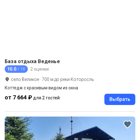
База отдыха Веденье
10.0
2 оценки
/ 10
село Великое
·
700
м до
реки Которосль
Коттедж с красивым видом из окна
от 7 664 ₽
для 2 гостей
Выбрать