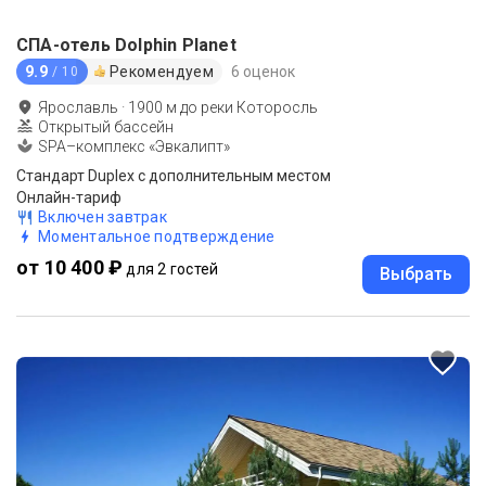
СПА-отель Dolphin Planet
9.9
Рекомендуем
6 оценок
/ 10
Ярославль
·
1900
м до
реки Которосль
Открытый бассейн
SPA–комплекс «Эвкалипт»
Стандарт Duplex с дополнительным местом
Онлайн-тариф
Включен завтрак
Моментальное подтверждение
от 10 400 ₽
для 2 гостей
Выбрать