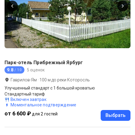
Парк-отель Прибрежный Ярбург
9.8
5 оценок
/ 10
Гаврилов-Ям
·
100
м до
реки Которосль
Улучшенный стандарт с 1 большой кроватью
Стандартный тариф
Включен завтрак
Моментальное подтверждение
от 6 600 ₽
для 2 гостей
Выбрать