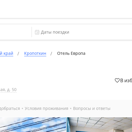
й край
Кропоткин
Отель Европа
В из
я, д. 50
добраться
Условия проживания
Вопросы и ответы