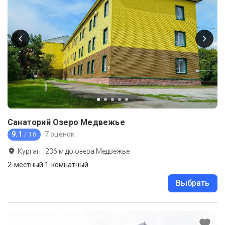
Санаторий Озеро Медвежье
9.1
7 оценок
/ 10
Курган
·
236
м до
озера Медвежье
2-местный 1-комнатный
Выбрать