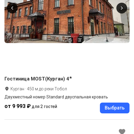
★
Гостиница MOST(Курган)
4
Курган
·
450
м до
реки Тобол
Двухместный номер Standard двуспальная кровать
от 9 993 ₽
для 2 гостей
Выбрать