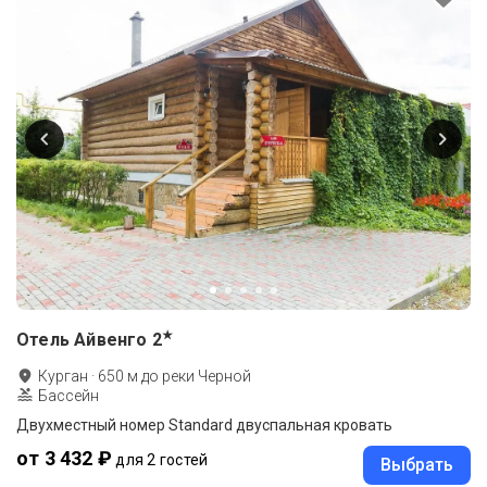
★
Отель Айвенго
2
Курган
·
650
м до
реки Черной
Бассейн
Двухместный номер Standard двуспальная кровать
от 3 432 ₽
для 2 гостей
Выбрать