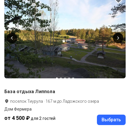
База отдыха Липпола
поселок Тиурула
·
167
м до
Ладожского озера
Дом Фермера
от 4 500 ₽
для 2 гостей
Выбрать