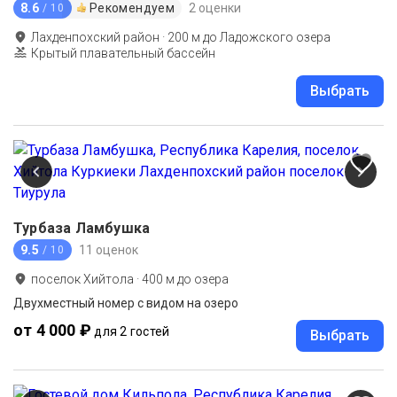
8.6
Рекомендуем
2 оценки
/ 10
Лахденпохский район
·
200
м до
Ладожского озера
Крытый плавательный бассейн
Выбрать
Турбаза Ламбушка
9.5
11 оценок
/ 10
поселок Хийтола
·
400
м до
озера
Двухместный номер с видом на озеро
от 4 000 ₽
для 2 гостей
Выбрать