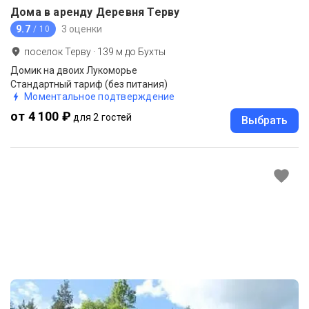
Дома в аренду Деревня Терву
9.7
3 оценки
/ 10
поселок Терву
·
139
м до
Бухты
Домик на двоих Лукоморье
Стандартный тариф (без питания)
Моментальное подтверждение
от 4 100 ₽
для 2 гостей
Выбрать