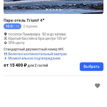
★
Парк-отель Triumf
4
10.0
2 оценки
/ 10
поселок Лумиваара
·
82
м до
залива
Крытый бассейн в Spa-центре 105 м²
SPA-центр
Стандартный двухместный номер №5
Включен континентальный завтрак
Моментальное подтверждение
от 15 400 ₽
для 2 гостей
Выбрать