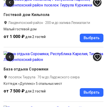
Гостевой дом Кильпола
Лахденпохский район
·
200
м до
залива Лехмалахти
Малый гостевой дом
от 1 000 ₽
для 2 гостей
Выбрать
База отдыха Соромяки
поселок Тиурула
·
70
м до
Ладожского озера
Коттедж «Дуплекс» 5 спальных мест
от 7 500 ₽
для 2 гостей
Выбрать