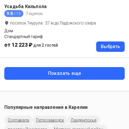
Усадьба Кильпола
9.8
7 оценок
/ 10
поселок Тиурула
·
37
м до
Ладожского озера
Дом
Стандартный тариф
от 12 223 ₽
для 2 гостей
Выбрать
Показать еще
Популярные направления в
Карелии
Сортавала
Петрозаводск
Лахденпохья