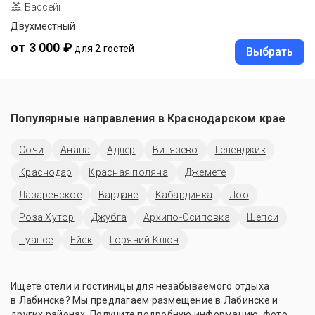
Бассейн
Двухместный
от 3 000 ₽
для 2 гостей
Выбрать
Популярные направления в
Краснодарском крае
Сочи
Анапа
Адлер
Витязево
Геленджик
Краснодар
Красная поляна
Джемете
Лазаревское
Вардане
Кабардинка
Лоо
Роза Хутор
Джубга
Архипо-Осиповка
Шепси
Туапсе
Ейск
Горячий Ключ
Ищете отели и гостиницы для незабываемого отдыха
в Лабинске? Мы предлагаем размещение в Лабинске и
других районах. Получите подробную информацию, фото,