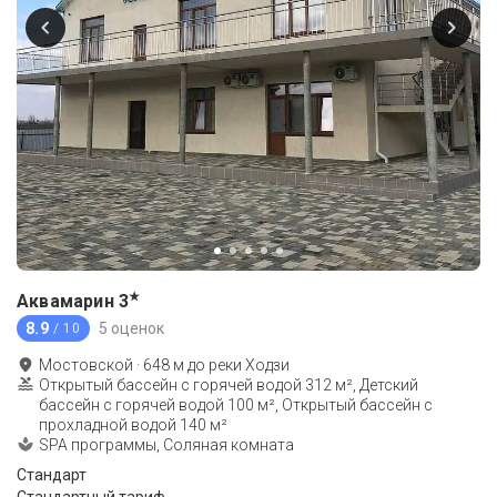
★
Аквамарин
3
8.9
5 оценок
/ 10
Мостовской
·
648
м до
реки Ходзи
Открытый бассейн с горячей водой 312 м², Детский
бассейн с горячей водой 100 м², Открытый бассейн с
прохладной водой 140 м²
SPA программы, Соляная комната
Стандарт