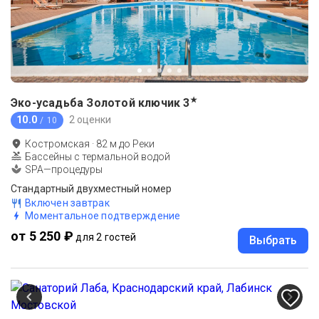
★
Эко-усадьба Золотой ключик
3
10.0
2 оценки
/ 10
Костромская
·
82
м до
Реки
Бассейны с термальной водой
SPA—процедуры
Стандартный двухместный номер
Включен завтрак
Моментальное подтверждение
от 5 250 ₽
для 2 гостей
Выбрать