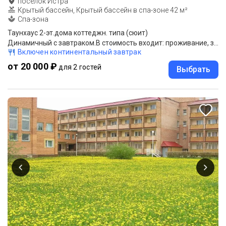
поселок Истра
Крытый бассейн, Крытый бассейн в спа-зоне 42 м²
Спа-зона
Таунхаус 2-эт.дома коттеджн. типа (сюит)
Динамичный с завтраком.В стоимость входит: проживание, завтрак.
Включен континентальный завтрак
от 20 000 ₽
для 2 гостей
Выбрать