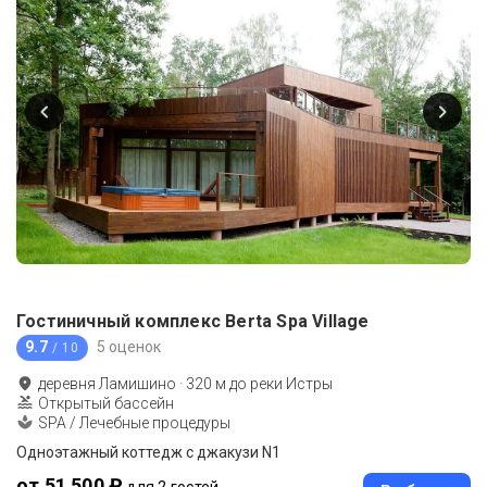
Гостиничный комплекс Berta Spa Village
9.7
5 оценок
/ 10
деревня Ламишино
·
320
м до
реки Истры
Открытый бассейн
SPA / Лечебные процедуры
Одноэтажный коттедж с джакузи N1
от 51 500 ₽
для 2 гостей