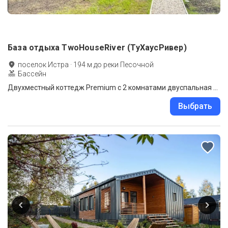
База отдыха TwoHouseRiver (ТуХаусРивер)
поселок Истра
·
194
м до
реки Песочной
Бассейн
Двухместный коттедж Premium с 2 комнатами двуспальная кровать
Выбрать