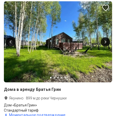
Дома в аренду Братья Грин
Якунино
·
899
м до
реки Чернушки
Дом «Братья Грин»
Стандартный тариф
Моментальное подтверждение