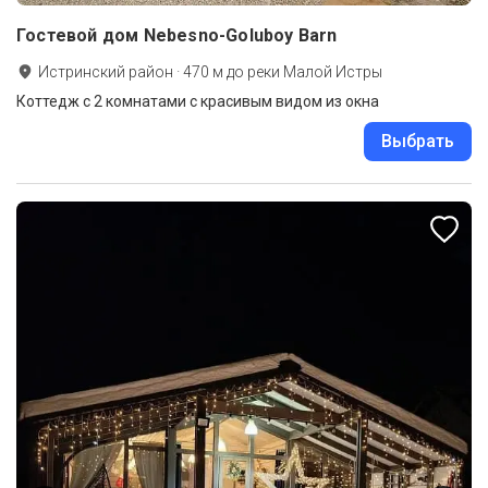
Гостевой дом Nebesno-Goluboy Barn
Истринский район
·
470
м до
реки Малой Истры
Коттедж с 2 комнатами с красивым видом из окна
Выбрать