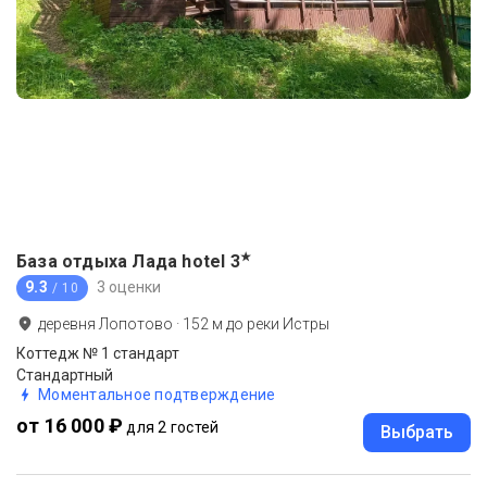
★
База отдыха Лада hotel
3
9.3
3 оценки
/ 10
деревня Лопотово
·
152
м до
реки Истры
Коттедж № 1 стандарт
Стандартный
Моментальное подтверждение
от 16 000 ₽
для 2 гостей
Выбрать