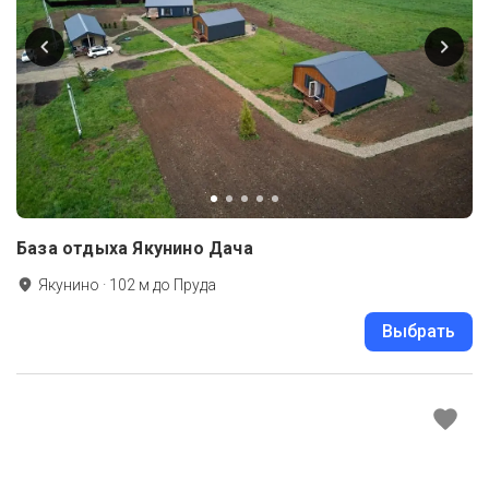
База отдыха Якунино Дача
Якунино
·
102
м до
Пруда
Выбрать