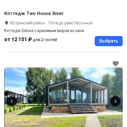
Коттедж Two House River
Истринский район
·
193
м до
реки Песочной
Коттедж Deluxe с красивым видом из окна
от 12 151 ₽
для 2 гостей
Выбрать