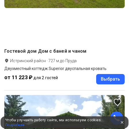
Гостевой дом Дом с баней и чаном
Истринский район
·
727
м до
Пруда
Двухместный коттедж Superior двуспальная кровать
от 11 223 ₽
для 2 гостей
Выбрать
Чтобы улучшить работу сайта, мы используем cookies.
Подробнее