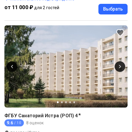
от 11 000 ₽
для 2 гостей
Выбрать
★
ФГБУ Санаторий Истра (РОП)
4
9.6
8 оценок
/ 10