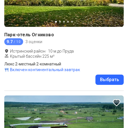
Парк-отель Огниково
9.7
3 оценки
/ 10
Истринский район
·
10
м до
Пруда
Крытый бассейн 225 м²
Люкс 2-местный 2-комнатный
Включен континентальный завтрак
Выбрать