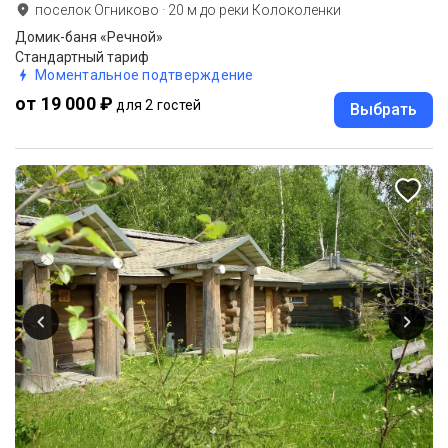
поселок Огниково
·
20
м до
реки Колоколенки
Домик-баня «Речной»
Стандартный тариф
Моментальное подтверждение
от 19 000 ₽
для 2 гостей
Выбрать