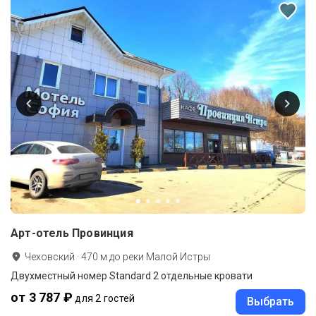
Арт-отель Провинция
Чеховский
·
470
м до
реки Малой Истры
Двухместный номер Standard 2 отдельные кровати
от 3 787 ₽
для 2 гостей
Выбрать