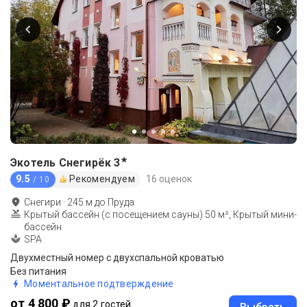
★
Экотель Снегирёк
3
9.5
Рекомендуем
16 оценок
/ 10
Снегири
·
245
м до
Пруда
Крытый бассейн (с посещением сауны) 50 м², Крытый мини-
бассейн
SPA
Двухместный номер с двухспальной кроватью
Без питания
Моментальное подтверждение
от 4 800 ₽
для 2 гостей