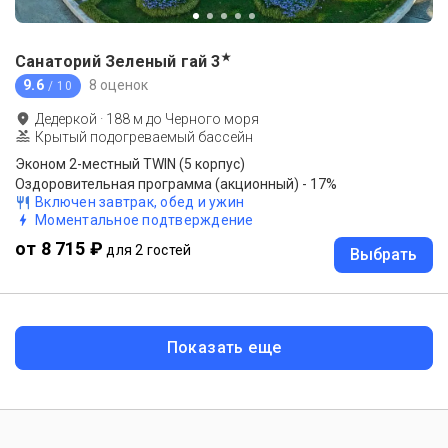
★
Санаторий Зеленый гай
3
9.6
8 оценок
/ 10
Дедеркой
·
188
м до
Черного моря
Крытый подогреваемый бассейн
Эконом 2-местный TWIN (5 корпус)
Оздоровительная программа (акционный) - 17%
Включен завтрак, обед и ужин
Моментальное подтверждение
от 8 715 ₽
для 2 гостей
Выбрать
Показать еще