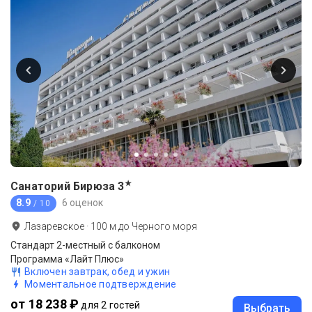
★
Санаторий Бирюза
3
8.9
6 оценок
/ 10
Лазаревское
·
100
м до
Черного моря
Стандарт 2-местный с балконом
Программа «Лайт Плюс»
Включен завтрак, обед и ужин
Моментальное подтверждение
от 18 238 ₽
для 2 гостей
Выбрать