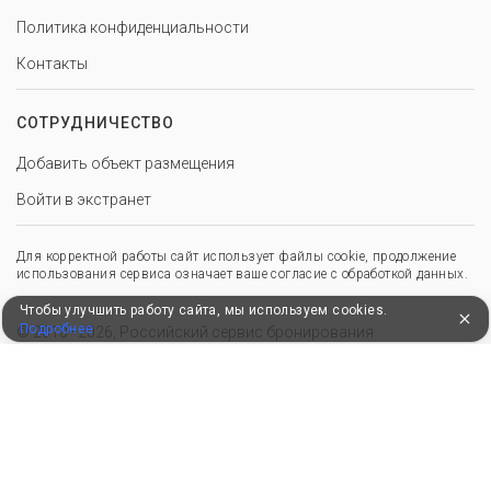
Политика конфиденциальности
Контакты
СОТРУДНИЧЕСТВО
Добавить объект размещения
Войти в экстранет
Для корректной работы сайт использует файлы cookie, продолжение
использования сервиса означает ваше согласие с обработкой данных.
Чтобы улучшить работу сайта, мы используем cookies.
Подробнее
© 2010–2026, Российский сервис бронирования
Удобные, быстрые и безопасные платежи
при оплате бронирований