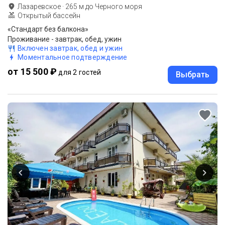
Лазаревское
·
265
м до
Черного моря
Открытый бассейн
«Стандарт без балкона»
Проживание - завтрак, обед, ужин
Включен завтрак, обед и ужин
Моментальное подтверждение
от 15 500 ₽
для 2 гостей
Выбрать