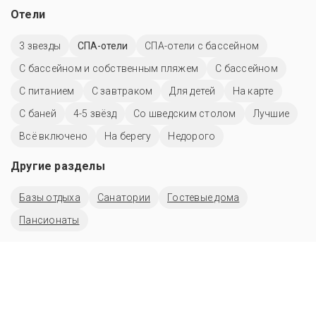
Отели
3 звезды
СПА-отели
СПА-отели с бассейном
С бассейном и собственным пляжем
C бассейном
С питанием
С завтраком
Для детей
На карте
С баней
4-5 звёзд
Со шведским столом
Лучшие
Всё включено
На берегу
Недорого
Другие разделы
Базы отдыха
Санатории
Гостевые дома
Пансионаты