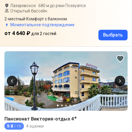
Лазаревское
·
680
м до
реки Псезуапсе
Открытый бассейн
2-местный Комфорт с балконом
Моментальное подтверждение
от 4 640 ₽
для 2 гостей
Выбрать
★
Пансионат Виктория-отдых
4
9.8
4 оценки
/ 10