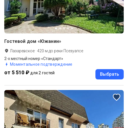
Гостевой дом «Южанин»
Лазаревское
·
420
м до
реки Псезуапсе
2-х местный номер «Стандарт»
Моментальное подтверждение
от 5 510 ₽
для 2 гостей
Выбрать