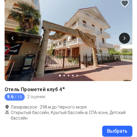
★
Отель Прометей клуб
4
9.6
2 оценки
/ 10
Лазаревское
·
298
м до
Черного моря
Открытый бассейн, Крытый бассейн в СПА-зоне, Детский
бассейн
Выбрать