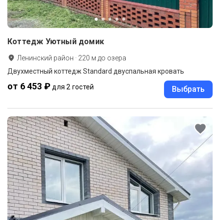
Коттедж Уютный домик
Ленинский район
·
220
м до
озера
Двухместный коттедж Standard двуспальная кровать
от 6 453 ₽
для 2 гостей
Выбрать