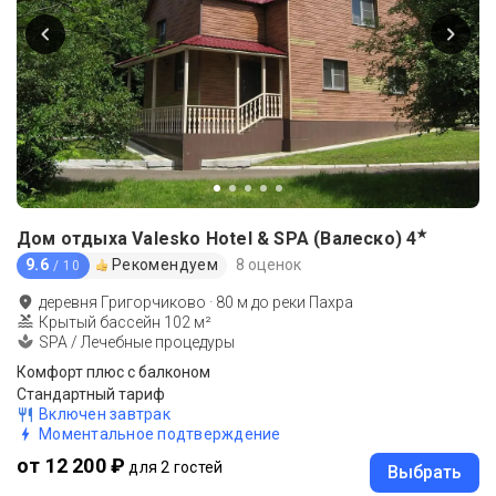
★
Дом отдыха Valesko Hotel & SPA (Валеско)
4
9.6
Рекомендуем
8 оценок
/ 10
деревня Григорчиково
·
80
м до
реки Пахра
Крытый бассейн 102 м²
SPA / Лечебные процедуры
Комфорт плюс с балконом
Стандартный тариф
Включен завтрак
Моментальное подтверждение
от 12 200 ₽
для 2 гостей
Выбрать