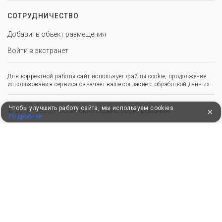
СОТРУДНИЧЕСТВО
Добавить объект размещения
Войти в экстранет
Для корректной работы сайт использует файлы cookie, продолжение
использования сервиса означает ваше согласие с обработкой данных.
Чтобы улучшить работу сайта, мы используем cookies.
© 2010–2026, Российский сервис бронирования
Подробнее
Удобные, быстрые и безопасные платежи
при оплате бронирований
Мы в Едином федеральном реестре турагентов
ООО “Здоровый отдых”
0008795
РТА