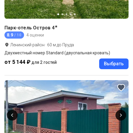
★
Парк-отель Остров
4
8.9
4 оценки
/ 10
Ленинский район
·
60
м до
Пруда
Двухместный номер Standard (двуспальная кровать)
от 5 144 ₽
для 2 гостей
Выбрать