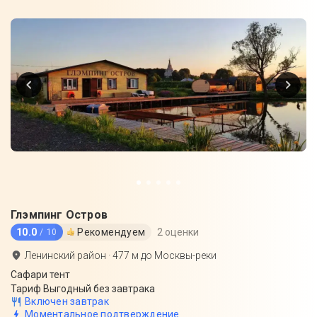
Глэмпинг Остров
10.0
Рекомендуем
2 оценки
/ 10
Ленинский район
·
477
м до
Москвы-реки
Сафари тент
Тариф Выгодный без завтрака
Включен завтрак
Моментальное подтверждение