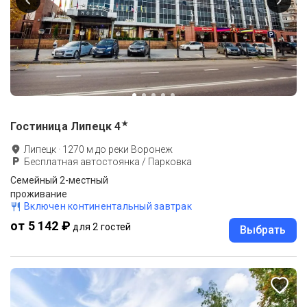
★
Гостиница Липецк
4
Липецк
·
1270
м до
реки Воронеж
Бесплатная автостоянка / Парковка
Семейный 2-местный
проживание
Включен континентальный завтрак
от 5 142 ₽
для 2 гостей
Выбрать