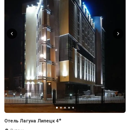
★
Отель Лагуна Липецк
4