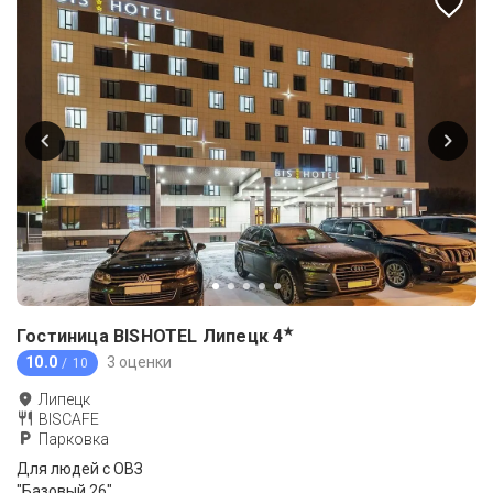
★
Гостиница BISHOTEL Липецк
4
10.0
3 оценки
/ 10
Липецк
BISCAFE
Парковка
Для людей с ОВЗ
"Базовый 26"