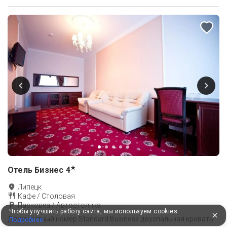
★
Отель Бизнес
4
Липецк
Кафе / Столовая
Парковка / Автостоянка
Чтобы улучшить работу сайта, мы используем cookies.
Двухместный номер Standard Business двуспальная кровать
Подробнее