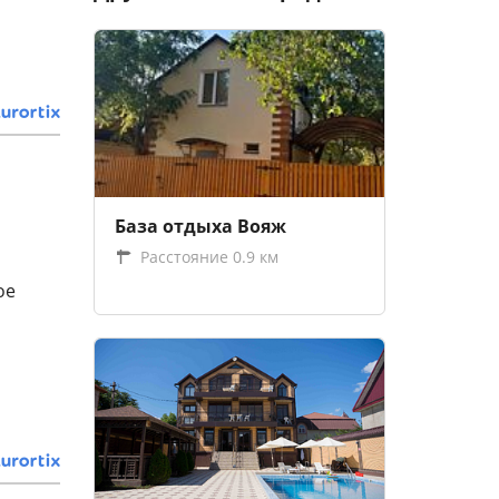
База отдыха Вояж
Расстояние 0.9 км
ое