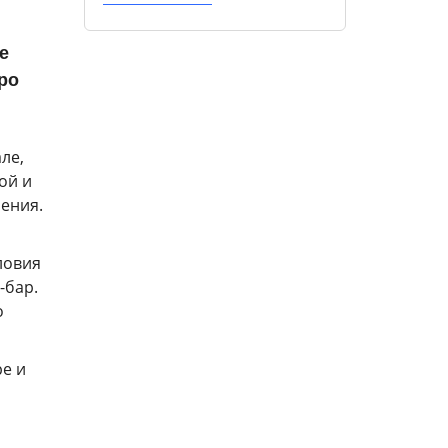
е
ро
ле,
ой и
ления.
ловия
-бар.
о
ре и