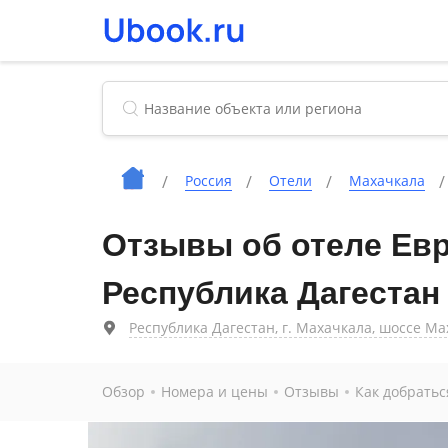
Россия
Отели
Махачкала
Отзывы об отеле Евр
Республика Дагестан
Республика Дагестан, г. Махачкала, шоссе Мах
Обзор
Номера и цены
Отзывы
Как добратьс