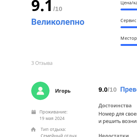
9.1
Цена/к
/10
Серви
Место
3
Отзыва
9.0
/10
Игорь
Достоинства
Проживание:
Номер для свое
19 мая 2024
и решить возн
Тип отдыха:
Недостатки
Семейный отдых