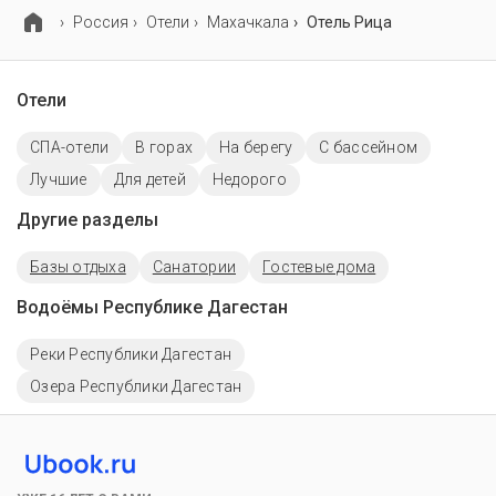
оплачивается отдельно.
Россия
Отели
Махачкала
Отель Рица
Отели
СПА-отели
В горах
На берегу
C бассейном
Лучшие
Для детей
Недорого
Другие разделы
Базы отдыха
Санатории
Гостевые дома
Водоёмы Республике Дагестан
Реки Республики Дагестан
Озера Республики Дагестан