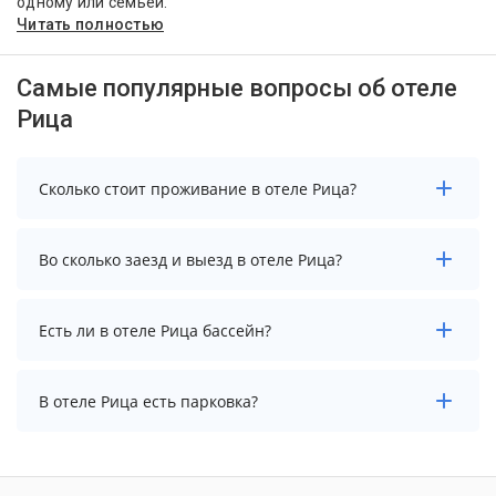
одному или семьей.
Читать полностью
Самые популярные вопросы об отеле
Рица
Сколько стоит проживание в отеле Рица?
Стоимость проживания в отеле Рица начинается от
Во сколько заезд и выезд в отеле Рица?
6000 рублей. Чтобы увидеть актуальные цены на
проживание, выберите нужные даты и количество
гостей.
Заезд возможен после 14:00, а выезд необходимо
Есть ли в отеле Рица бассейн?
осуществить до 12:00.
В отеле Рица нет бассейна.
В отеле Рица есть парковка?
В отеле Рица есть парковка, уточните информацию
перед бронированием у менеджера, возможно, услуга