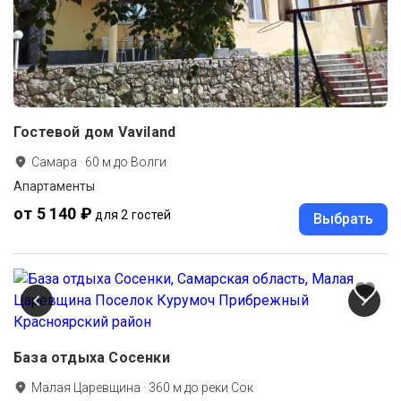
Гостевой дом Vaviland
Самара
·
60
м до
Волги
Апартаменты
от 5 140 ₽
для 2 гостей
Выбрать
База отдыха Сосенки
Малая Царевщина
·
360
м до
реки Сок