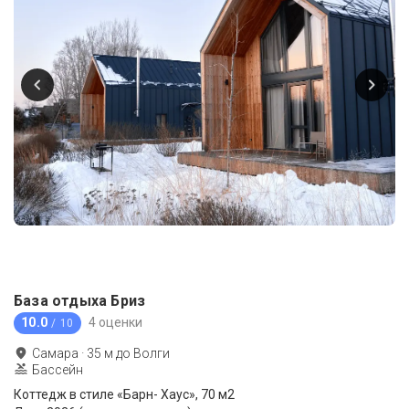
База отдыха Бриз
10.0
4 оценки
/ 10
Самара
·
35
м до
Волги
Бассейн
Коттедж в стиле «Барн- Хаус», 70 м2