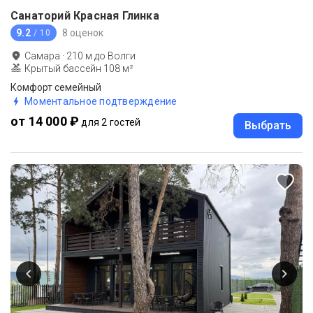
Санаторий Красная Глинка
9.2
8 оценок
/ 10
Самара
·
210
м до
Волги
Крытый бассейн 108 м²
Комфорт семейный
Моментальное подтверждение
от 14 000 ₽
для 2 гостей
Выбрать