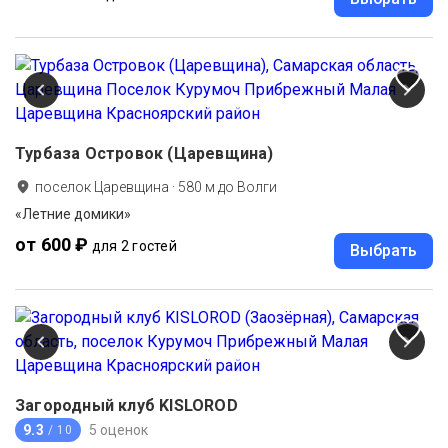
Турбаза Островок (Царевщина)
поселок Царевщина
·
580
м до
Волги
«Летние домики»
от 600 ₽
для 2 гостей
Выбрать
Загородный клуб KISLOROD
9.3
5 оценок
/ 10