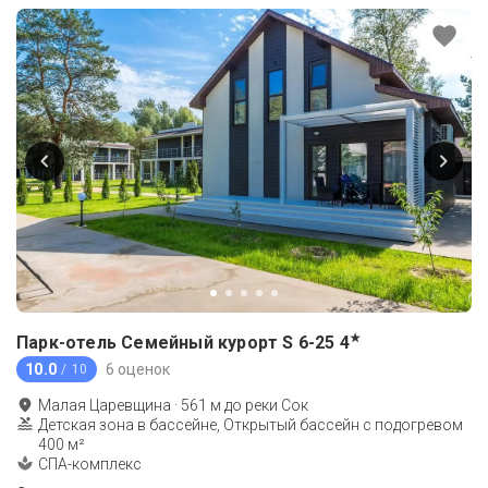
★
Парк-отель Семейный курорт S 6-25
4
10.0
6 оценок
/ 10
Малая Царевщина
·
561
м до
реки Сок
Детская зона в бассейне, Открытый бассейн с подогревом
400 м²
СПА-комплекс