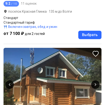
9.2
11 оценок
/ 10
поселок Красная Глинка
·
135
м до
Волги
Стандарт
Стандартный тариф
Включен завтрак, обед и ужин
от 7 100 ₽
для 2 гостей
Выбрать