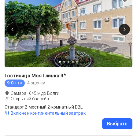
★
Гостиница Моя Глинка
4
9.0
4 оценки
/ 10
Самара
·
645
м до
Волги
Открытый бассейн
Стандарт 2-местный 2-комнатный DBL
Включен континентальный завтрак
Выбрать