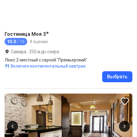
★
Гостиница Моя
3
10.0
4 оценки
/ 10
Самара
·
250
м до
озера
Люкс 2-местный с сауной "Премьерский"
Включен континентальный завтрак
Выбрать